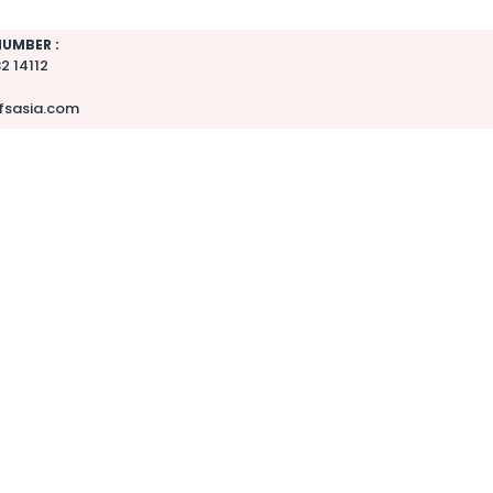
UMBER :
2 14112
fsasia.com