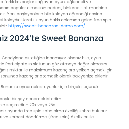
da farklı kazançlar sağlayan oyun, eğlenceli ve
anın popüler olmasının nedeni, binlerce slot machine
dır. Yeni başlayanların bile kolayca öğrendiği casino
i kolaydır. Ücretsiz oyun hakkı anlamına gelen free spin
siniz
https://sweet-bonanzaa-demo.com/
.
z 2024’te Sweet Bonanza
ve Candyland estetiğine inanmıyor olsanız bile, oyun
tic Participate in slotunun göz atmaya değer olmasını
ğınız miktar ile maksimum kazançlara yelken açmak için
sonunda kazançlar otomatik olarak bakiyenize eklenir.
Bonanza oynamak isteyenler için birçok seçenek
öyle bir şey denemek istedim.
ın seçimidir – 20x veya 25x.
iz oyunda free spin satın alma özelliği sobre bulunur.
i ve serbest döndürme (free spin) özellikleri ile