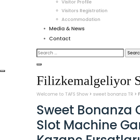
Visitor Profile
Visitors Registration
Accommodation
Media & News
Contact
Search
for:
Filizkemalgeliyor
Welcome to TAFS Show
>
sweet bonanza TR
>
Sweet Bonanza Cas
Slot Machine Ga