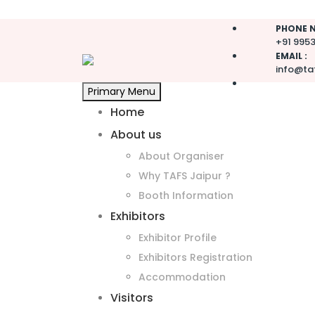
Skip
PHONE N
to
+91 9953
content
EMAIL :
info@ta
Primary Menu
Home
About us
About Organiser
Why TAFS Jaipur ?
Booth Information
Exhibitors
Exhibitor Profile
Exhibitors Registration
Accommodation
Visitors