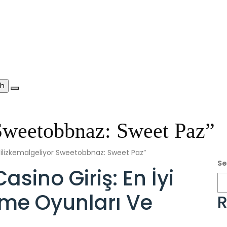
 Sweetobbnaz: Sweet Paz”
Filizkemalgeliyor Sweetobbnaz: Sweet Paz”
Se
ino Giriş: En İyi
me Oyunları Ve
R