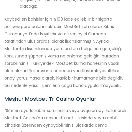
alacağız.
Kaybedilen bahisler için %100 iade edilebilir bir sigorta
poliçesi para bulunmaktadır. MostBet sah olarak Kıbrıs
Cumhuriyeti’nde kayıtlıdır ve düzenleyici Curacao
tarafından uluslararası olarak lisanslanmıştır. Ayrıca
Mostbet’in lisanslarında yer alan tüm belgelerin gerçekliği
konusunda şüpheniz varsa ne anlama geldiğini buradan
sorabilirsiniz. Türkiye’deki Mostbet kumarhanesinin yasal
olup olmadığı sorusunu önceden yanıtlayarak yasallığını
onaylıyoruz. Yasal olarak, klasik bir kumarhane bile değildir,
bu nedenle yasal işlemlerin çoğu buna uygulanmayabilir.
Meşhur Mostbet Tr Casino Oyunları
“Sitenin uyarlanabilir sürümünü veya uygulamayı kullanarak
Mostbet Casino’da masaüstü net sitesinde veya mobil
cihazlar üzerinden oynayabilirsiniz. Slotlarda demo