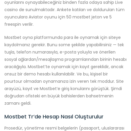
oyunlarını oynayabileceğiniz binden fazla odaya sahip Live
casino de sunulmaktadır. Ankete katılan ve doldurulan tüm
oyunculara Aviator oyunu için 50 mostbet jeton ve 5
freespin verilir.
Mostbet oyna platformunda para ile oynamak için siteye
kaydolmanız gerekir. Bunu some şekilde yapabilirsiniz — tek
tuşla, telefon numarasıyla, e-posta yoluyla ve önerilen
sosyal ağlardan/mesajlaşma programlarından birinin hesabı
aracılığıyla. Mostbet’te oynamak için kayıt gereklidir, ancak
onsuz bir demo hesabı kullanılabilir. Ve bu, kişisel bir
pourtour olmadan oynamanıza izin veren tek moddur. Site
arayüzü, kayıt ve Mostbet’e giriş konularını görüştük. Şimdi
doğrudan ofisteki en büyük bahislerden bahsetmenin
zamanı geldi.
Mostbet Tr’de Hesap Nasıl Oluşturulur
Prosedür, yönetime resmi belgelerin (pasaport, uluslararası