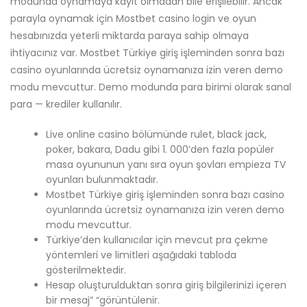
modunda oynamaya kayıt olmadan bile erişilebilir. Ancak
parayla oynamak için Mostbet casino login ve oyun
hesabınızda yeterli miktarda paraya sahip olmaya
ihtiyacınız var. Mostbet Türkiye giriş işleminden sonra bazı
casino oyunlarında ücretsiz oynamanıza izin veren demo
modu mevcuttur. Demo modunda para birimi olarak sanal
para — krediler kullanılır.
Live online casino bölümünde rulet, black jack,
poker, bakara, Dadu gibi 1. 000’den fazla popüler
masa oyununun yanı sıra oyun şovları empieza TV
oyunları bulunmaktadır.
Mostbet Türkiye giriş işleminden sonra bazı casino
oyunlarında ücretsiz oynamanıza izin veren demo
modu mevcuttur.
Türkiye’den kullanıcılar için mevcut pra çekme
yöntemleri ve limitleri aşağıdaki tabloda
gösterilmektedir.
Hesap oluşturulduktan sonra giriş bilgilerinizi içeren
bir mesaj” “görüntülenir.