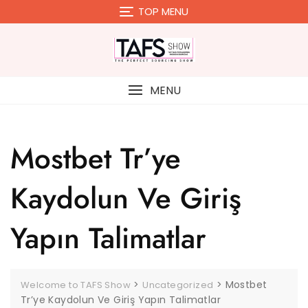
Skip
TOP MENU
to
content
MENU
Mostbet Tr’ye
Kaydolun Ve Giriş
Yapın Talimatlar
>
>
Mostbet
Welcome to TAFS Show
Uncategorized
Tr’ye Kaydolun Ve Giriş Yapın Talimatlar