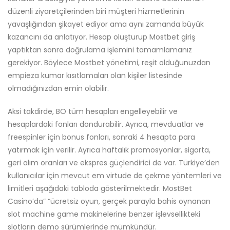
düzenli ziyaretçilerinden biri müşteri hizmetlerinin
yavaşlığından şikayet ediyor ama aynı zamanda büyük
kazancını da anlatıyor. Hesap oluşturup Mostbet giriş
yaptıktan sonra doğrulama işlemini tamamlamanız
gerekiyor. Böylece Mostbet yönetimi, reşit olduğunuzdan
empieza kumar kısıtlamaları olan kişiler listesinde
olmadığınızdan emin olabilir.
Aksi takdirde, BO tüm hesapları engelleyebilir ve
hesaplardaki fonları dondurabilir. Ayrıca, mevduatlar ve
freespinler için bonus fonları, sonraki 4 hesapta para
yatırmak için verilir. Ayrıca haftalık promosyonlar, sigorta,
geri alım oranları ve ekspres güçlendirici de var. Türkiye’den
kullanıcılar için mevcut em virtude de çekme yöntemleri ve
limitleri aşağıdaki tabloda gösterilmektedir. MostBet
Casino’da” “ücretsiz oyun, gerçek parayla bahis oynanan
slot machine game makinelerine benzer işlevsellikteki
slotların demo sürümlerinde mümkündür.