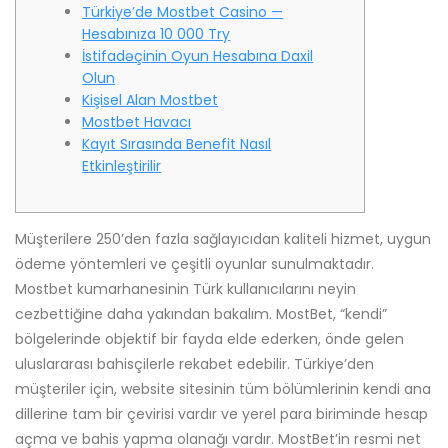
Türkiye’de Mostbet Casino —
Hesabınıza 10 000 Try
İstifadəçinin Oyun Hesabına Daxil
Olun
Kişisel Alan Mostbet
Mostbet Havacı
Kayıt Sırasında Benefit Nasıl
Etkinleştirilir
Müşterilere 250’den fazla sağlayıcıdan kaliteli hizmet, uygun
ödeme yöntemleri ve çeşitli oyunlar sunulmaktadır.
Mostbet kumarhanesinin Türk kullanıcılarını neyin
cezbettiğine daha yakından bakalım. MostBet, “kendi”
bölgelerinde objektif bir fayda elde ederken, önde gelen
uluslararası bahisçilerle rekabet edebilir. Türkiye’den
müşteriler için, website sitesinin tüm bölümlerinin kendi ana
dillerine tam bir çevirisi vardır ve yerel para biriminde hesap
açma ve bahis yapma olanağı vardır. MostBet’in resmi net