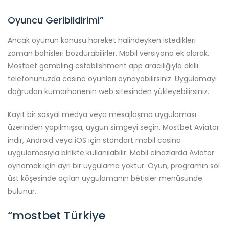
Oyuncu Geribildirimi”
Ancak oyunun konusu hareket halindeyken istedikleri
zaman bahisleri bozdurabilirler. Mobil versiyona ek olarak,
Mostbet gambling establishment app aracılığıyla akıllı
telefonunuzda casino oyunları oynayabilirsiniz. Uygulamayı
doğrudan kumarhanenin web sitesinden yükleyebilirsiniz.
Kayıt bir sosyal medya veya mesajlaşma uygulaması
üzerinden yapılmışsa, uygun simgeyi seçin. Mostbet Aviator
indir, Android veya iOS için standart mobil casino
uygulamasıyla birlikte kullanılabilir. Mobil cihazlarda Aviator
oynamak için ayrı bir uygulama yoktur. Oyun, programın sol
üst köşesinde açılan uygulamanın bêtisier menüsünde
bulunur.
“mostbet Türkiye