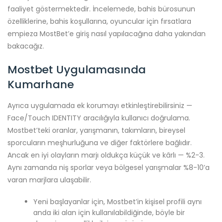
faaliyet göstermektedir. İncelemede, bahis bürosunun
özelliklerine, bahis koşullarına, oyuncular için fırsatlara
empieza MostBet’e giriş nasıl yapılacağına daha yakından
bakacağız.
Mostbet Uygulamasında
Kumarhane
Ayrıca uygulamada ek korumayı etkinleştirebilirsiniz —
Face/Touch IDENTITY aracılığıyla kullanıcı doğrulama.
Mostbet’teki oranlar, yarışmanın, takımların, bireysel
sporcuların meşhurluğuna ve diğer faktörlere bağlıdır.
Ancak en iyi olayların marjı oldukça küçük ve kârlı — %2-3.
Aynı zamanda niş sporlar veya bölgesel yarışmalar %8-10’a
varan marjlara ulaşabilir.
Yeni başlayanlar için, Mostbet’in kişisel profili aynı
anda iki alan için kullanılabildiğinde, böyle bir