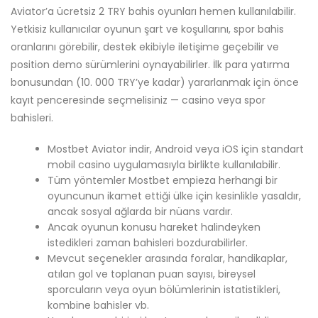
Aviator’a ücretsiz 2 TRY bahis oyunları hemen kullanılabilir.
Yetkisiz kullanıcılar oyunun şart ve koşullarını, spor bahis
oranlarını görebilir, destek ekibiyle iletişime geçebilir ve
position demo sürümlerini oynayabilirler. İlk para yatırma
bonusundan (10. 000 TRY’ye kadar) yararlanmak için önce
kayıt penceresinde seçmelisiniz — casino veya spor
bahisleri.
Mostbet Aviator indir, Android veya iOS için standart
mobil casino uygulamasıyla birlikte kullanılabilir.
Tüm yöntemler Mostbet empieza herhangi bir
oyuncunun ikamet ettiği ülke için kesinlikle yasaldır,
ancak sosyal ağlarda bir nüans vardır.
Ancak oyunun konusu hareket halindeyken
istedikleri zaman bahisleri bozdurabilirler.
Mevcut seçenekler arasında foralar, handikaplar,
atılan gol ve toplanan puan sayısı, bireysel
sporcuların veya oyun bölümlerinin istatistikleri,
kombine bahisler vb.