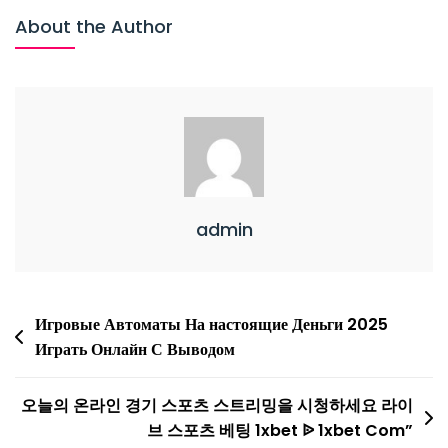
About the Author
admin
Post
Игровые Автоматы На настоящие Деньги 2025
Играть Онлайн С Выводом
navigation
오늘의 온라인 경기 스포츠 스트리밍을 시청하세요 라이
브 스포츠 베팅 1xbet ᐉ 1xbet Com”