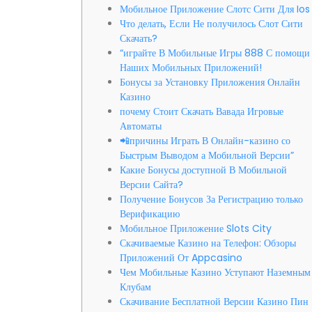
Мобильное Приложение Слотс Сити Для Ios
Что делать, Если Не получилось Слот Сити
Скачать?
“играйте В Мобильные Игры 888 С помощи
Наших Мобильных Приложений!
Бонусы за Установку Приложения Онлайн
Казино
почему Стоит Скачать Вавада Игровые
Автоматы
📲причины Играть В Онлайн-казино со
Быстрым Выводом а Мобильной Версии”
Какие Бонусы доступной В Мобильной
Версии Сайта?
Получение Бонусов За Регистрацию только
Верификацию
Мобильное Приложение Slots City
Скачиваемые Казино на Телефон: Обзоры
Приложений От Appcasino
Чем Мобильные Казино Уступают Наземным
Клубам
Скачивание Бесплатной Версии Казино Пин