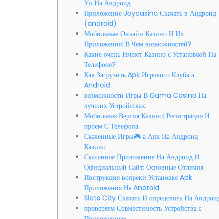
Уп На Андроид
Приложение Joycasino Скачать в Андроид
(android)
Мобильные Онлайн Казино И Их
Приложения: В Чем возможностей?
Какие очень Имеют Казино с Установкой На
Телефоне?
Как Загрузить Apk Игрового Клуба а
Android
возможности Игры В Gama Casino На
лучших Устройствах
Мобильная Версия Казино: Регистрация И
проем С Телефона
Скаченные Игры🎮 а Апк На Андроид
Казино
Скачанное Приложение На Андроид И
Официальный Сайт: Основные Отличия
Инструкция вопреки Установке Apk
Приложения На Android
Slots City Скачать И определить На Андрои
проверяем Совместимость Устройства с
Приложением