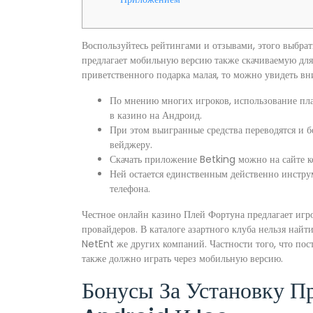
Воспользуйтесь рейтингами и отзывами, этого выбрат
предлагает мобильную версию также скачиваемую дл
приветственного подарка малая, то можно увидеть в
По мнению многих игроков, использование плас
в казино на Андроид.
При этом выигранные средства переводятся и б
вейджеру.
Скачать приложение Betking можно на сайте 
Ней остается единственным действенно инстр
телефона.
Честное онлайн казино Плей Фортуна предлагает игр
провайдеров. В каталоге азартного клуба нельзя най
NetEnt же других компаний. Частности того, что пос
также должно играть через мобильную версию.
Бонусы За Установку П