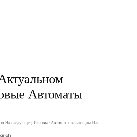
 Актуальном
ровые Автоматы
ход На следующее, Игровые Автоматы желающим Или
arch