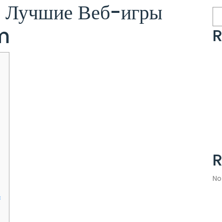
о Лучшие Веб-игры
m
R
No
я