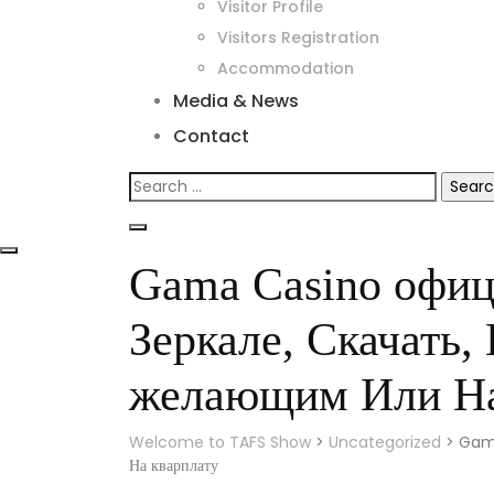
Visitor Profile
Visitors Registration
Accommodation
Media & News
Contact
Search
for:
Gama Casino офиц
Зеркале, Скачать
желающим Или На
Welcome to TAFS Show
>
Uncategorized
>
Gama
На кварплату