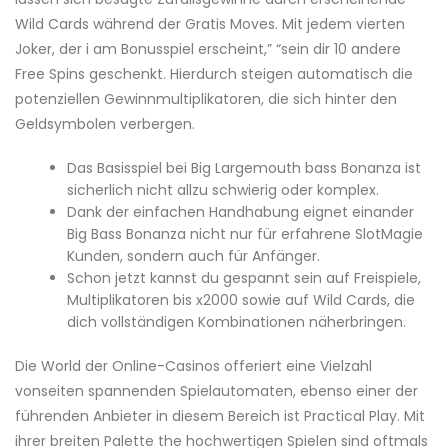
Wild Cards während der Gratis Moves. Mit jedem vierten
Joker, der i am Bonusspiel erscheint,” “sein dir 10 andere
Free Spins geschenkt. Hierdurch steigen automatisch die
potenziellen Gewinnmultiplikatoren, die sich hinter den
Geldsymbolen verbergen.
Das Basisspiel bei Big Largemouth bass Bonanza ist
sicherlich nicht allzu schwierig oder komplex.
Dank der einfachen Handhabung eignet einander
Big Bass Bonanza nicht nur für erfahrene SlotMagie
Kunden, sondern auch für Anfänger.
Schon jetzt kannst du gespannt sein auf Freispiele,
Multiplikatoren bis x2000 sowie auf Wild Cards, die
dich vollständigen Kombinationen näherbringen.
Die World der Online-Casinos offeriert eine Vielzahl
vonseiten spannenden Spielautomaten, ebenso einer der
führenden Anbieter in diesem Bereich ist Practical Play. Mit
ihrer breiten Palette the hochwertigen Spielen sind oftmals