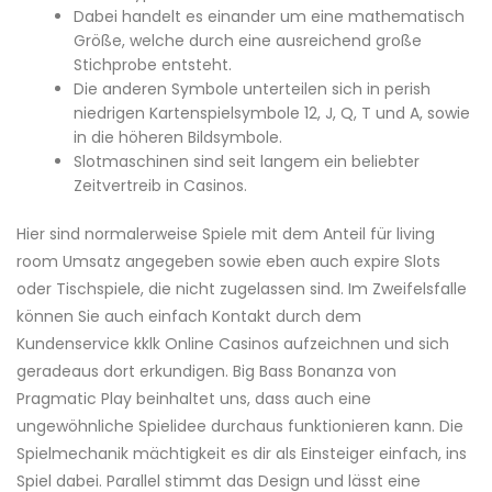
Dabei handelt es einander um eine mathematisch
Größe, welche durch eine ausreichend große
Stichprobe entsteht.
Die anderen Symbole unterteilen sich in perish
niedrigen Kartenspielsymbole 12, J, Q, T und A, sowie
in die höheren Bildsymbole.
Slotmaschinen sind seit langem ein beliebter
Zeitvertreib in Casinos.
Hier sind normalerweise Spiele mit dem Anteil für living
room Umsatz angegeben sowie eben auch expire Slots
oder Tischspiele, die nicht zugelassen sind. Im Zweifelsfalle
können Sie auch einfach Kontakt durch dem
Kundenservice kklk Online Casinos aufzeichnen und sich
geradeaus dort erkundigen. Big Bass Bonanza von
Pragmatic Play beinhaltet uns, dass auch eine
ungewöhnliche Spielidee durchaus funktionieren kann. Die
Spielmechanik mächtigkeit es dir als Einsteiger einfach, ins
Spiel dabei. Parallel stimmt das Design und lässt eine