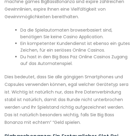
machine games BigBassBonanza sind expire zahlreichen
Gewinnlinien, expire Ihnen eine Vielfältigkeit von
Gewinnmöglichkeiten bereithalten.
Da die Spielautomaten browserbasiert sind,
benötigen Sie keine Casino Application.
Ein kompetenter Kundendienst ist ebenso ein gutes
Zeichen, für ein seriöses Online Casinos.
Du hast in den Big Bass Paz Online Casinos Zugang
auf das Automatenspiel.
Dies bedeutet, dass Sie alle gängigen Smartphones und
Capsules verwenden können, egal welcher Gerätetyp sera
ist. Wichtig ist natürlich nur, dass Ihre Datenverbindung
stabil ist natürlich, damit das Runde nicht unterbrochen
werden und Ihr Spielstand richtig aufgezeichnet werden.
Das ist natürlich besonders wichtig, falls Sie Big Bass
Bonanza mit echtem” “Geld spielen.