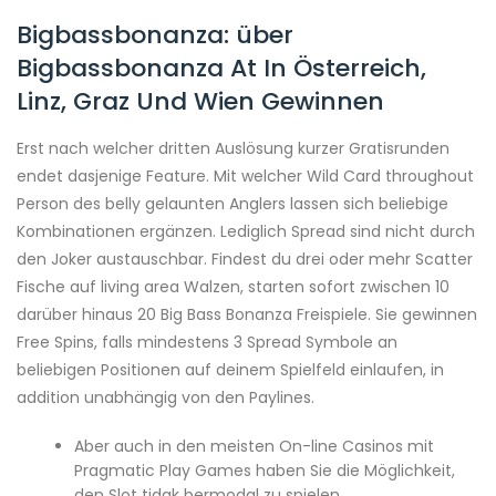
Bigbassbonanza: über
Bigbassbonanza At In Österreich,
Linz, Graz Und Wien Gewinnen
Erst nach welcher dritten Auslösung kurzer Gratisrunden
endet dasjenige Feature. Mit welcher Wild Card throughout
Person des belly gelaunten Anglers lassen sich beliebige
Kombinationen ergänzen. Lediglich Spread sind nicht durch
den Joker austauschbar. Findest du drei oder mehr Scatter
Fische auf living area Walzen, starten sofort zwischen 10
darüber hinaus 20 Big Bass Bonanza Freispiele. Sie gewinnen
Free Spins, falls mindestens 3 Spread Symbole an
beliebigen Positionen auf deinem Spielfeld einlaufen, in
addition unabhängig von den Paylines.
Aber auch in den meisten On-line Casinos mit
Pragmatic Play Games haben Sie die Möglichkeit,
den Slot tidak bermodal zu spielen.