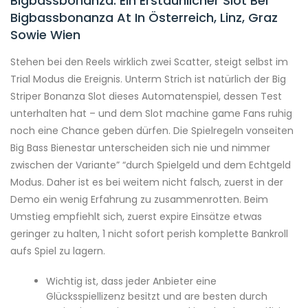
Bigbassbonanza: Ein Erstaunlicher Slot Bei
Bigbassbonanza At In Österreich, Linz, Graz
Sowie Wien
Stehen bei den Reels wirklich zwei Scatter, steigt selbst im
Trial Modus die Ereignis. Unterm Strich ist natürlich der Big
Striper Bonanza Slot dieses Automatenspiel, dessen Test
unterhalten hat – und dem Slot machine game Fans ruhig
noch eine Chance geben dürfen. Die Spielregeln vonseiten
Big Bass Bienestar unterscheiden sich nie und nimmer
zwischen der Variante” “durch Spielgeld und dem Echtgeld
Modus. Daher ist es bei weitem nicht falsch, zuerst in der
Demo ein wenig Erfahrung zu zusammenrotten. Beim
Umstieg empfiehlt sich, zuerst expire Einsätze etwas
geringer zu halten, 1 nicht sofort perish komplette Bankroll
aufs Spiel zu lagern.
Wichtig ist, dass jeder Anbieter eine
Glücksspiellizenz besitzt und are besten durch