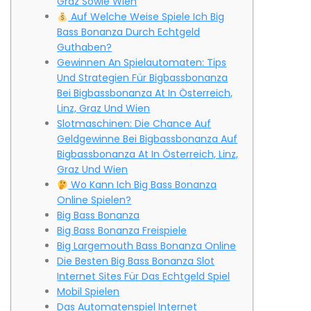
Graz Sowie Wien
Auf Welche Weise Spiele Ich Big
Bass Bonanza Durch Echtgeld
Guthaben?
Gewinnen An Spielautomaten: Tips
Und Strategien Für Bigbassbonanza
Bei Bigbassbonanza At In Österreich,
Linz, Graz Und Wien
Slotmaschinen: Die Chance Auf
Geldgewinne Bei Bigbassbonanza Auf
Bigbassbonanza At In Österreich, Linz,
Graz Und Wien
Wo Kann Ich Big Bass Bonanza
Online Spielen?
Big Bass Bonanza
Big Bass Bonanza Freispiele
Big Largemouth Bass Bonanza Online
Die Besten Big Bass Bonanza Slot
Internet Sites Für Das Echtgeld Spiel
Mobil Spielen
Das Automatenspiel Internet