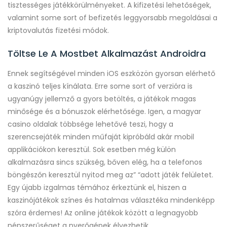
tisztességes játékkörülményeket. A kifizetési lehetőségek,
valamint some sort of befizetés leggyorsabb megoldásai a
kriptovalutás fizetési módok.
Töltse Le A Mostbet Alkalmazást Androidra
Ennek segítségével minden iOS eszközön gyorsan elérhető
a kaszinó teljes kínálata. Erre some sort of verzióra is
ugyanúgy jellemző a gyors betöltés, a játékok magas
minősége és a bónuszok elérhetősége. Igen, a magyar
casino oldalak többsége lehetővé teszi, hogy a
szerencsejáték minden műfaját kipróbáld akár mobil
applikációkon keresztül. Sok esetben még külön
alkalmazásra sincs szükség, bőven elég, ha a telefonos
böngészőn keresztül nyitod meg az” “adott játék felületet.
Egy újabb izgalmas témához érkeztünk el, hiszen a
kaszinójátékok színes és hatalmas választéka mindenképp
szóra érdemes! Az online játékok között a legnagyobb
népszerűséget a nyerőgépek élvezhetik.