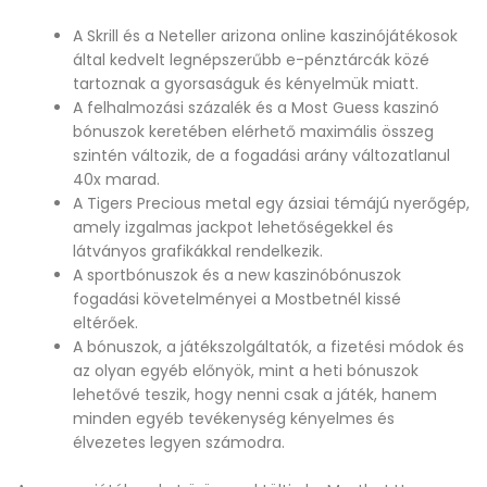
A Skrill és a Neteller arizona online kaszinójátékosok
által kedvelt legnépszerűbb e-pénztárcák közé
tartoznak a gyorsaságuk és kényelmük miatt.
A felhalmozási százalék és a Most Guess kaszinó
bónuszok keretében elérhető maximális összeg
szintén változik, de a fogadási arány változatlanul
40x marad.
A Tigers Precious metal egy ázsiai témájú nyerőgép,
amely izgalmas jackpot lehetőségekkel és
látványos grafikákkal rendelkezik.
A sportbónuszok és a new kaszinóbónuszok
fogadási követelményei a Mostbetnél kissé
eltérőek.
A bónuszok, a játékszolgáltatók, a fizetési módok és
az olyan egyéb előnyök, mint a heti bónuszok
lehetővé teszik, hogy nenni csak a játék, hanem
minden egyéb tevékenység kényelmes és
élvezetes legyen számodra.