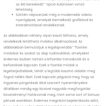
az élő kereskedő” “opció különösen vonzó
lehetőség.
Szintén népszerűek még a modernebb videós
nyerőgépek, amelyek kiemelkedő grafikával és
interaktivitással rendelkeznek.
Az alábbiakban néhány olyan kaszit láthatsz, amely
rendelkezik letölthető mobilos alkalmazással. Az
alábbiakban bemutatjuk a legalapvetőbb” “fizetési
módokat és azokat az alap tudnivalókat, amelyeket
érdemes észben tartani a kifizetési tranzakciók és a
befizetések kapcsán. Ezek a fizetési módok a
legelterjedtebbek, tehát a legtöbb kaszinó oldalán meg
fogod találni őket. Ezek kapcsán jelgyezd meg, hogy az
ingyenes pörgetések által szerzett nyereményekre
általában mindig egy kicsivel nagyobb megforgatási
követelményt határoznak meg, mint some sort of bónusz
pénzek esetében. Érdemes megnézni bejelentkezés előtt,