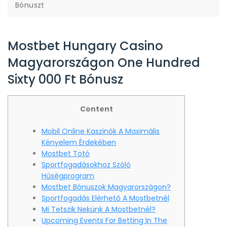
Bónuszt
Mostbet Hungary Casino
Magyarországon One Hundred
Sixty 000 Ft Bónusz
Content
Mobil Online Kaszinók A Maximális
Kényelem Érdekében
Mostbet Totó
Sportfogadásokhoz Szóló
Hűségprogram
Mostbet Bónuszok Magyarországon?
Sportfogadás Elérhető A Mostbetnél
Mi Tetszik Nekünk A Mostbetnél?
Upcoming Events For Betting In The