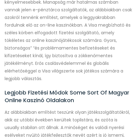
kényelmesebbek. Manapság már hatalmas számban
vannak jelen e-pénztárca szolgáltatók, az alábbiakban csak
azokról tennénk említést, amelyek a leggyakrabban
fordulnak elő az on-line kaszinókban. A Visa megbízható és
széles körben elfogadott fizetési szolgáltató, amely
tökéletes az online kaszinójátékosok számára. Gyors,
biztonságos” “és problémamentes befizetéseket és
kifizetéseket kínál, így biztosítva a zökkenőmentes
játékélményt. Erős csalásvédelemmel és globális
elérhetőséggel a Visa világszerte sok játékos számára a
legjobb választás.
Legjobb Fizetési Módok Some Sort Of Magyar
Online Kaszinó Oldalakon
Az alábbiakban említést teszünk olyan játékszolgáltatókról,
akik az utóbbi években kerültek toplistára, és azóta is
usually stabilan ott állnak. A minőséget és valódi nyerési
esélyeket nyújtó játékfejlesztők nevét azért is jó ismerni,