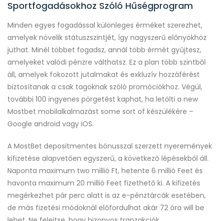
Sportfogadásokhoz Szóló Hűségprogram
Minden egyes fogadással különleges érméket szerezhet,
amelyek növelik státuszszintjét, így nagyszerű előnyökhöz
juthat. Minél többet fogadsz, annál több érmét gyűjtesz,
amelyeket valódi pénzre válthatsz. Ez a plan több szintből
áll, amelyek fokozott jutalmakat és exkluzív hozzáférést
biztosítanak a csak tagoknak szóló promóciókhoz. Végül,
további 100 ingyenes pörgetést kaphat, ha letölti a new
Mostbet mobilalkalmazást some sort of készülékére –
Google android vagy iOS.
A MostBet depositmentes bónusszal szerzett nyeremények
kifizetése alapvetően egyszerű, a következő lépésekből áll.
Naponta maximum two millió Ft, hetente 6 millió Feet és
havonta maximum 20 millió Feet fizethető ki. A kifizetés
megérkezhet pár perc alatt is az e-pénztárcák esetében,
de más fizetési módoknál előfordulhat akár 72 óra will be
lehet. Ne felejtse, hogy bizonyos tranzakciók