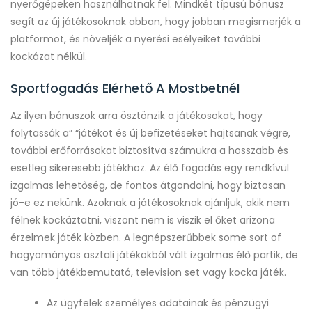
nyerőgépeken használhatnak fel. Mindkét típusú bónusz
segít az új játékosoknak abban, hogy jobban megismerjék a
platformot, és növeljék a nyerési esélyeiket további
kockázat nélkül.
Sportfogadás Elérhető A Mostbetnél
Az ilyen bónuszok arra ösztönzik a játékosokat, hogy
folytassák a” “játékot és új befizetéseket hajtsanak végre,
további erőforrásokat biztosítva számukra a hosszabb és
esetleg sikeresebb játékhoz. Az élő fogadás egy rendkívül
izgalmas lehetőség, de fontos átgondolni, hogy biztosan
jó-e ez nekünk. Azoknak a játékosoknak ajánljuk, akik nem
félnek kockáztatni, viszont nem is viszik el őket arizona
érzelmek játék közben. A legnépszerűbbek some sort of
hagyományos asztali játékokból vált izgalmas élő partik, de
van több játékbemutató, television set vagy kocka játék.
Az ügyfelek személyes adatainak és pénzügyi