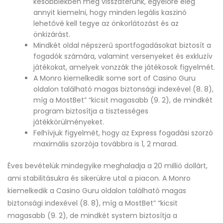
későbbiekben még visszatérünk, egyelőre elég
annyit kiemelni, hogy minden legális kaszinó
lehetővé kell tegye az önkorlátozást és az
önkizárást.
Mindkét oldal népszerű sportfogadásokat biztosít a
fogadók számára, valamint versenyeket és exkluzív
játékokat, amelyek vonzzák the játékosok figyelmét.
A Monro kiemelkedik some sort of Casino Guru
oldalon található magas biztonsági indexével (8. 8),
míg a MostBet” “kicsit magasabb (9. 2), de mindkét
program biztosítja a tisztességes
játékkörülményeket.
Felhívjuk figyelmét, hogy az Express fogadási szorzó
maximális szorzója továbbra is 1, 2 marad.
Éves bevételük mindegyike meghaladja a 20 millió dollárt,
ami stabilitásukra és sikerükre utal a piacon. A Monro
kiemelkedik a Casino Guru oldalon található magas
biztonsági indexével (8. 8), míg a MostBet” “kicsit
magasabb (9. 2), de mindkét system biztosítja a