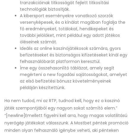
tranzakcióinak titkosságát fejlett titkosítási
technológiák biztosítják.
A kibersport eseményekre vonatkozó szorzók
versenyképesek, és a kínálat magában foglalja the
fő eredményeket, totálokat, hendikepeket és
további jelölőket, mint például egy adott játékos
öléseinek számát.
Ideális az online kaszinójátékosok számára, gyors
befizetéseket és biztonságos kifizetéseket kínál egy
felhasználóbarát platformon keresztül.
Íme egy összehasonlító táblázat, amely segít
megérteni a new fogadási sajátosságokat, amelyet
az első befizetési bónusz követelményeinek
példáján készítettünk.
Ha nem tudod, mi az RTP, tudnod kell, hogy ez a kaszinó
játék szempontjából egy nagyon sokat számító elem.”
“[newline]Emellett figyelni kell arra, hogy magas volatilitású
nyerőgép játékokat válasszunk. A Mostbet péntek promóció
minden olyan felhasználó igénybe veheti, aki pénteken