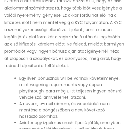
Szintén a kifizetési időhöz tartozik hozzá az is, hogy az első
alkalommal számíthatsz rá, hogy több időt vesz igénybe a
valódi nyeremény igénylése. Ez akkor fordulhat elő, ha a
kifizetés előtt nem mentél végig a KYC folyamaton. A KYC
a személyazonossági ellenőrzést jelenti, amit minden
legális játék platform kér a regisztráció után és legkésőbb
az első kifizetési kérelem előtt. Ne feledd, mielőtt bármilyen
promóciót vagy ingyen bónusz ajánlatot igényelnél, nézd
át alaposan a szabályokat, és bizonyosodj meg arról, hogy
tudnád teljesíteni a feltételeket.
Egy ilyen bónusznak will be vannak követelményei,
mint wagering requirements vagy éppen
playthrough, para mégis, itt teljesen ingyen pénzről
vehicle szó, amivel lehet játszani.
A nevem, e-mail címem, és weboldalcímem
mentése a böngészőben a new következő
hozzászólásomhoz.
Aviator egy izgalmas crash típusú játék, amelyben