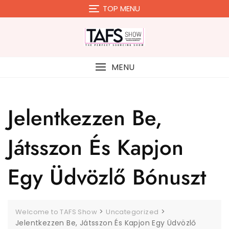
Skip
TOP MENU
to
content
MENU
Jelentkezzen Be,
Játsszon És Kapjon
Egy Üdvözlő Bónuszt
>
>
Welcome to TAFS Show
Uncategorized
Jelentkezzen Be, Játsszon És Kapjon Egy Üdvözlő