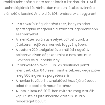
mobilalkalmazással nem rendelkezik a kaszinó, da HTML5
technológiának köszönhetően minden játékos számára
elérhető a kaszinó Android és iOS rendszereken egyaránt.
Ez a sokszínűség lehetővé teszi, hogy minden
sportfogadó megtalálja a számára legérdekesebb
eseményeket.
A mérkőzés során az esélyek változhatnak a
játéktéren zajló események függvényében.
A system 229 szolgáltatóval működik együtt,
beleértve olyan cégeket, mint a new NetEnt, a
Playtech és a Sensible Play.
Ez alapvetően akár 500%-os additional pénzt
jelenthet, akár 640 ezer forint értékben, kiegészítve
még 500 ingyenes pörgetéssel is.
A honlap további használatával hozzájárulásodat
adod the cookie-k használatához.
A Bets io kaszinó 2021-ben nyitotta meg virtuális
kapuit, széles játékkínálata azóta is usually
rengeteget bővült.