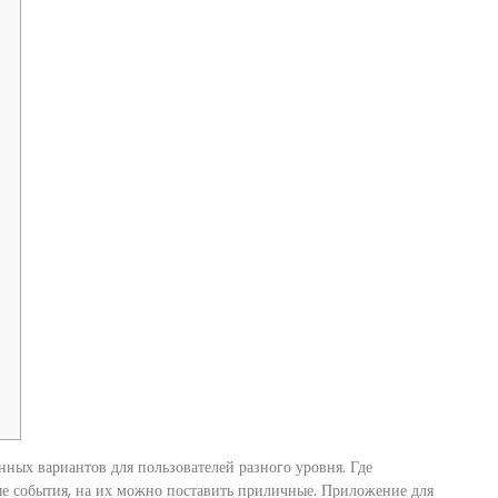
нных вариантов для пользователей разного уровня. Где
ые события, на их можно поставить приличные. Приложение для