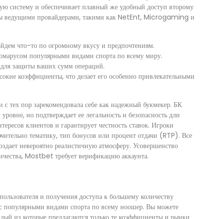
ю систему и обеспечивает плавный же удобный доступ второму
ны ведущими провайдерами, такими как NetEnt, Microgaming и
айдем что-то по огромному вкусу и предпочтениям.
ромарусом популярными видами спорта по всему миру.
для защиты ваших сумм операций.
ысокие коэффициенты, что делает его особенно привлекательными
с тех пор зарекомендовала себе как надежный букмекер. БК
ровне, но подтверждает ее легальность и безопасность дли
тересов клиентов и гарантирует честность ставок. Игроки
чительно тематику, тип бонусов или процент отдачи (RTP). Все
оздает невероятно реалистичную атмосферу. Усовершенство
ичества, Mostbet требует верификацию аккаунта.
пользователя и получения доступа к большему количеству
 с популярными видами спорта по всему ноошер. Вы можете
аждый из которые предлагаются только те коэффициенты и рынки