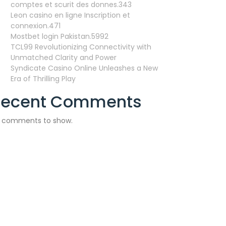
comptes et scurit des donnes.343
Leon casino en ligne Inscription et
connexion.471
Mostbet login Pakistan.5992
TCL99 Revolutionizing Connectivity with
Unmatched Clarity and Power
Syndicate Casino Online Unleashes a New
Era of Thrilling Play
Recent Comments
 comments to show.