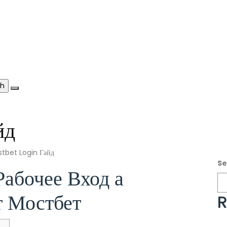
йд
tbet Login Гайд
Se
абочее Вход а
 Мостбет
R