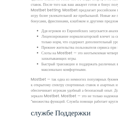
ставок. После того как ваш аккаунт готов и бонус по
Mostbet betting. Mostbet предлагает российским п
игру более увлекательной же прибыльной. Новые же 
бонусами, фриспинами, кэшбэком и другими предл
Ддя игроков из Европейских запускается анало
Лицензирование нормализаторской влечет за с
только норм, что содержит дополнительный уро
Прежнее жительства пользователя сервиса при 
Слоты на Mostbet — это неотъемлемая четверт
захватывающих игры.
Быстрый транзакции и поддержать различных 
максимально комфортными.
Mostbet — так одна из немногих популярных букмек
к открытому спектру спортивных ставок и азартных и
обеспечивает игрокам удобный а безопасный опыт. До
зеркало Mostbet. Mostbet — это не только надежная 
“множества функций. Служба помощи работает кругло
службе Поддержки