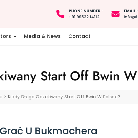
PHONE NUMBER :
EMAIL :
+91 99532 14112
info@t
itors
Media & News
Contact
iwany Start Off Bwin W
ne
>
Kiedy Długo Oczekiwany Start Off Bwin W Polsce?
k Grać U Bukmachera