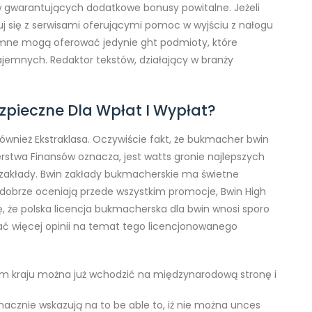
w gwarantujących dodatkowe bonusy powitalne. Jeżeli
uj się z serwisami oferującymi pomoc w wyjściu z nałogu
emne mogą oferować jedynie ght podmioty, które
jemnych. Redaktor tekstów, działający w branży
zpieczne Dla Wpłat I Wypłat?
ównież Ekstraklasa. Oczywiście fakt, że bukmacher bwin
terstwa Finansów oznacza, jest watts gronie najlepszych
zakłady. Bwin zakłady bukmacherskie ma świetne
dobrze oceniają przede wszystkim promocje, Bwin High
, że polska licencja bukmacherska dla bwin wnosi sporo
ać więcej opinii na temat tego licencjonowanego
zym kraju można już wchodzić na międzynarodową stronę i
cznie wskazują na to be able to, iż nie można unces