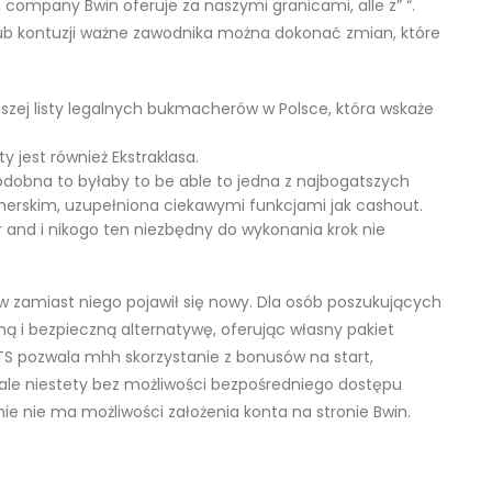
company Bwin oferuje za naszymi granicami, alle z” “.
lub kontuzji ważne zawodnika można dokonać zmian, które
zej listy legalnych bukmacherów w Polsce, która wskaże
 jest również Ekstraklasa.
 podobna to byłaby to be able to jedna z najbogatszych
herskim, uzupełniona ciekawymi funkcjami jak cashout.
and i nikogo ten niezbędny do wykonania krok nie
new zamiast niego pojawił się nowy. Dla osób poszukujących
ą i bezpieczną alternatywę, oferując własny pakiet
STS pozwala mhh skorzystanie z bonusów na start,
le niestety bez możliwości bezpośredniego dostępu
ie nie ma możliwości założenia konta na stronie Bwin.