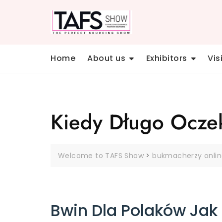
Skip
to
content
Home
About us
Exhibitors
Vis
Kiedy Długo Oczek
Welcome to TAFS Show
>
bukmacherzy onli
Bwin Dla Polaków Ja