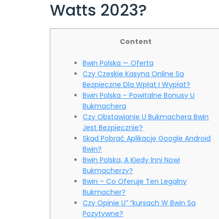
Watts 2023?
Content
Bwin Polska — Oferta
Czy Czeskie Kasyna Online Są
Bezpieczne Dla Wpłat I Wypłat?
Bwin Polska – Powitalne Bonusy U
Bukmachera
Czy Obstawianie U Bukmachera Bwin
Jest Bezpiecznie?
Skąd Pobrać Aplikację Google Android
Bwin?
Bwin Polska, A Kiedy Inni Nowi
Bukmacherzy?
Bwin – Co Oferuje Ten Legalny
Bukmacher?
Czy Opinie U” “kursach W Bwin Są
Pozytywne?