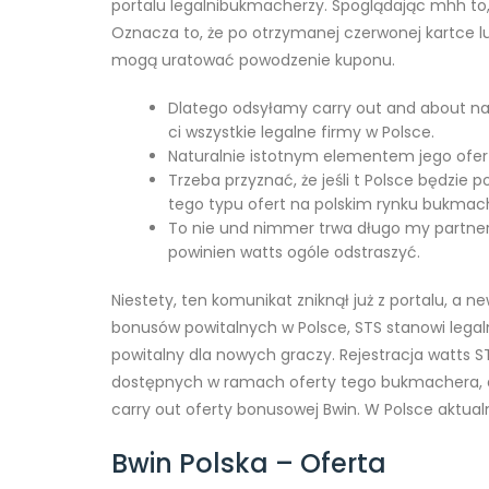
portalu legalnibukmacherzy. Spoglądając mhh to, 
Oznacza to, że po otrzymanej czerwonej kartce 
mogą uratować powodzenie kuponu.
Dlatego odsyłamy carry out and about nas
ci wszystkie legalne firmy w Polsce.
Naturalnie istotnym elementem jego oferty
Trzeba przyznać, że jeśli t Polsce będzie
tego typu ofert na polskim rynku bukmac
To nie und nimmer trwa długo my partner 
powinien watts ogóle odstraszyć.
Niestety, ten komunikat zniknął już z portalu, a 
bonusów powitalnych w Polsce, STS stanowi legaln
powitalny dla nowych graczy. Rejestracja watts 
dostępnych w ramach oferty tego bukmachera, a
carry out oferty bonusowej Bwin. W Polsce aktualn
Bwin Polska – Oferta