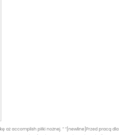
ę aż accomplish piłki nożnej. ” “[newline]Przed pracą dla