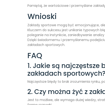
Pamiętaj, że wartościowe i przemyślane zakłady
Wnioski
Zakłady sportowe mogą być emocjonujące, ale
Kluczem do sukcesu jest unikanie typowych błęd
poleganie na instynkcie, zaniedbywanie analizy
Dzięki świadomemu i przemyślanemu podejściu
zakładach sportowych.
FAQ
1. Jakie są najczęstsze
zakładach sportowych
Najczęstsze błędy to brak zrozumienia rynku, po
2. Czy można żyć z zak
Jest to możliwe, ale wymaga dużej wiedzy, strateg
formę rozrywki.