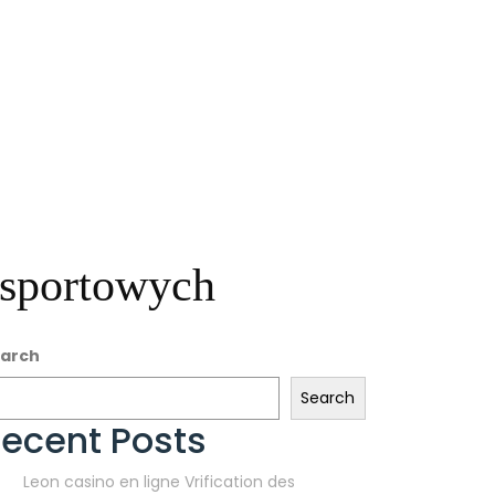
 sportowych
arch
Search
ecent Posts
Leon casino en ligne Vrification des