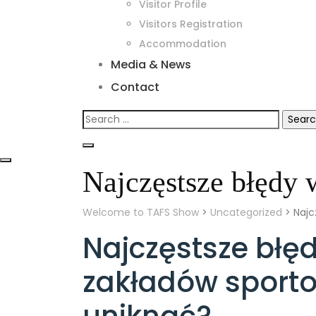
Visitor Profile
Visitors Registration
Accommodation
Media & News
Contact
Search
for:
Najczęstsze błędy 
Welcome to TAFS Show
>
Uncategorized
>
Najc
Najczęstsze błę
zakładów sporto