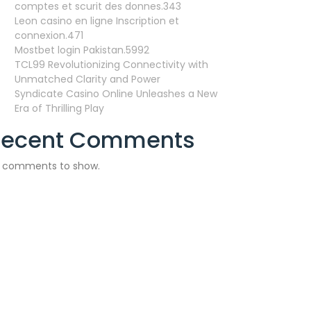
comptes et scurit des donnes.343
Leon casino en ligne Inscription et
connexion.471
Mostbet login Pakistan.5992
TCL99 Revolutionizing Connectivity with
Unmatched Clarity and Power
Syndicate Casino Online Unleashes a New
Era of Thrilling Play
Recent Comments
 comments to show.