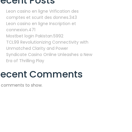
ecent Posts
Leon casino en ligne Vrification des
comptes et scurit des donnes.343
Leon casino en ligne Inscription et
connexion.471
Mostbet login Pakistan.5992
TCL99 Revolutionizing Connectivity with
Unmatched Clarity and Power
Syndicate Casino Online Unleashes a New
Era of Thrilling Play
Recent Comments
 comments to show.