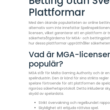
Betting Utan Sve
Plattformar
Med den ökande populariteten av online betting
alternativ som inte innefattar Spelinspektione
licensen, vilket garanterar att en plattform är
säkerhetsåtgärderna för MGA- och bettingplattf
hur dessa plattformar upprätthåller säkerheten 
Vad är MGA-licensen
populär?
MGA står för Malta Gaming Authority och är en
spelindustrin. Den är känd för sina strikta reg
spelare förtroende för att plattformen de spela
rigorösa säkerhetsprotokoll. Detta inkluderar s
skydd av spelardata.
Strikt övervakning och regelbundet rappo
Skyldighet att erbjuda rättvisa spel.