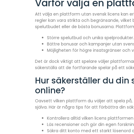
Varför välja en platt
Att välja en plattform utan svensk licens kan e
regler kan vara strikta och begränsande, vilket be
spelutbudet eller de bästa bonusarna. Plattform
Större spelutbud och unika spelprodukter.
Bättre bonusar och kampanjer utan svensk
Möjligheten för högre insatsgränser och v
Det är dock viktigt att spelare väljer plattfor
säkerställa att de fortfarande spelar på ett säker
Hur säkerställer du din
online?
Oavsett vilken plattform du väljer att spela på, 
själva. Här är några tips för att förbättra din sä
Kontrollera alltid vilken licens plattformen
Läs recensioner och gör din egen forskni
Säkra ditt konto med ett starkt lösenord 