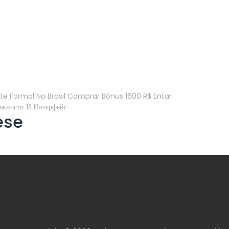
te Formal No Brasil Comprar Bônus 1600 R$ Entar
ожности И Интерфейс
ese