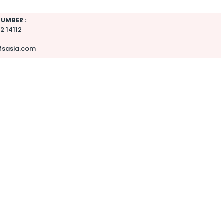
UMBER :
2 14112
fsasia.com