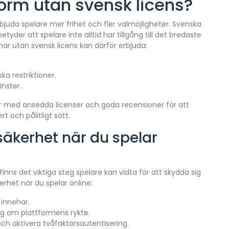
form utan svensk licens?
rbjuda spelare mer frihet och fler valmöjligheter. Svenska
tyder att spelare inte alltid har tillgång till det bredaste
ar utan svensk licens kan därför erbjuda:
a restriktioner.
inster.
mar med ansedda licenser och goda recensioner för att
t och pålitligt sätt.
 säkerhet när du spelar
finns det viktiga steg spelare kan vidta för att skydda sig
kerhet när du spelar online:
 innehar.
ng om plattformens rykte.
och aktivera tvåfaktorsautentisering.