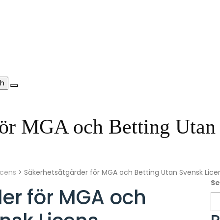
för MGA och Betting Utan
icens
>
Säkerhetsåtgärder för MGA och Betting Utan Svensk Lice
Se
er för MGA och