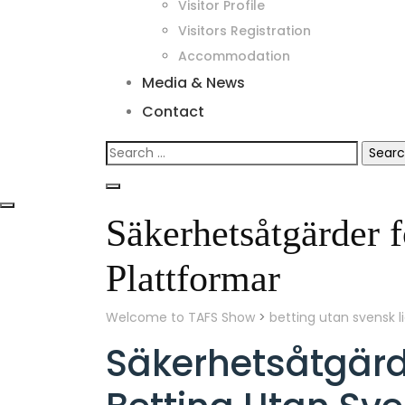
Visitor Profile
Visitors Registration
Accommodation
Media & News
Contact
Search
for:
Säkerhetsåtgärder 
Plattformar
Welcome to TAFS Show
>
betting utan svensk l
Säkerhetsåtgärd