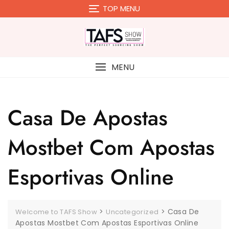
Skip
TOP MENU
to
content
MENU
Casa De Apostas
Mostbet Com Apostas
Esportivas Online
>
>
Casa De
Welcome to TAFS Show
Uncategorized
Apostas Mostbet Com Apostas Esportivas Online