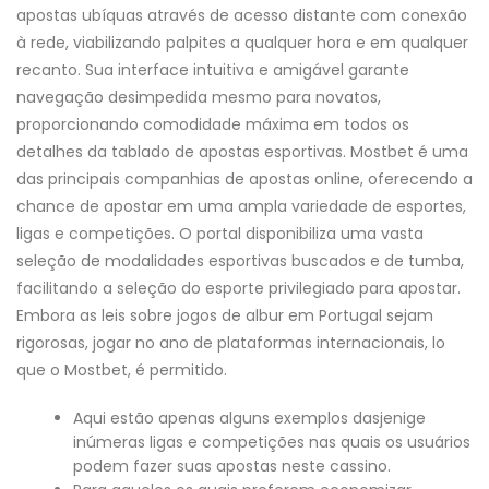
apostas ubíquas através de acesso distante com conexão
à rede, viabilizando palpites a qualquer hora e em qualquer
recanto. Sua interface intuitiva e amigável garante
navegação desimpedida mesmo para novatos,
proporcionando comodidade máxima em todos os
detalhes da tablado de apostas esportivas. Mostbet é uma
das principais companhias de apostas online, oferecendo a
chance de apostar em uma ampla variedade de esportes,
ligas e competições. O portal disponibiliza uma vasta
seleção de modalidades esportivas buscados e de tumba,
facilitando a seleção do esporte privilegiado para apostar.
Embora as leis sobre jogos de albur em Portugal sejam
rigorosas, jogar no ano de plataformas internacionais, lo
que o Mostbet, é permitido.
Aqui estão apenas alguns exemplos dasjenige
inúmeras ligas e competições nas quais os usuários
podem fazer suas apostas neste cassino.