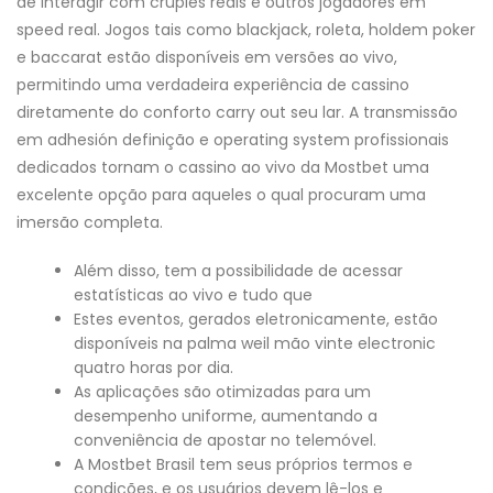
de interagir com crupiês reais e outros jogadores em
speed real. Jogos tais como blackjack, roleta, holdem poker
e baccarat estão disponíveis em versões ao vivo,
permitindo uma verdadeira experiência de cassino
diretamente do conforto carry out seu lar. A transmissão
em adhesión definição e operating system profissionais
dedicados tornam o cassino ao vivo da Mostbet uma
excelente opção para aqueles o qual procuram uma
imersão completa.
Além disso, tem a possibilidade de acessar
estatísticas ao vivo e tudo que
Estes eventos, gerados eletronicamente, estão
disponíveis na palma weil mão vinte electronic
quatro horas por dia.
As aplicações são otimizadas para um
desempenho uniforme, aumentando a
conveniência de apostar no telemóvel.
A Mostbet Brasil tem seus próprios termos e
condições, e os usuários devem lê-los e