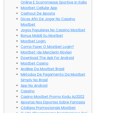
Online E Scommesse Sportive In Italia
Mostbet Cellular App
Cashout De Aposta
Dicas Afin De Jogar No Cassino
Mostbet
Jogos Populares No Cassino Mostbet
Bonus Mobili Su Mostbet
Mostbet Login:
Como Fazer O Mostbet Login?
Mostbet-də Mərclərin Növləri
Download The Apk For Android
Mostbet Casino
Análise Da Mostbet Brasil
Métodos De Pagamento Da Mostbet
Simply No Brasil
App No Android
Cassino
Casino Mostbet Promo Kodu Az3202
Apostas Nos Esportes Sobre Fantasia
Códigos Promocionais Mostbet