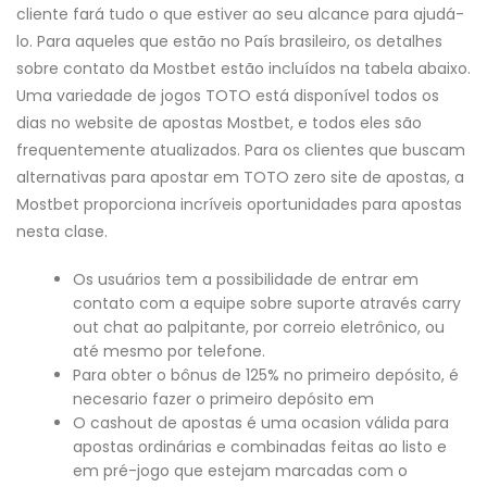
cliente fará tudo o que estiver ao seu alcance para ajudá-
lo. Para aqueles que estão no País brasileiro, os detalhes
sobre contato da Mostbet estão incluídos na tabela abaixo.
Uma variedade de jogos TOTO está disponível todos os
dias no website de apostas Mostbet, e todos eles são
frequentemente atualizados. Para os clientes que buscam
alternativas para apostar em TOTO zero site de apostas, a
Mostbet proporciona incríveis oportunidades para apostas
nesta clase.
Os usuários tem a possibilidade de entrar em
contato com a equipe sobre suporte através carry
out chat ao palpitante, por correio eletrônico, ou
até mesmo por telefone.
Para obter o bônus de 125% no primeiro depósito, é
necesario fazer o primeiro depósito em
O cashout de apostas é uma ocasion válida para
apostas ordinárias e combinadas feitas ao listo e
em pré-jogo que estejam marcadas com o