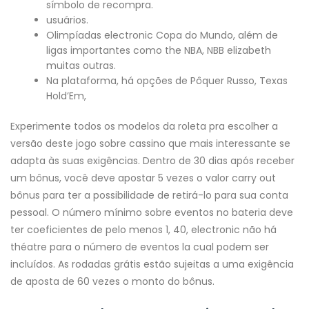
símbolo de recompra.
usuários.
Olimpíadas electronic Copa do Mundo, além de
ligas importantes como the NBA, NBB elizabeth
muitas outras.
Na plataforma, há opções de Pôquer Russo, Texas
Hold’Em,
Experimente todos os modelos da roleta pra escolher a
versão deste jogo sobre cassino que mais interessante se
adapta às suas exigências. Dentro de 30 dias após receber
um bônus, você deve apostar 5 vezes o valor carry out
bônus para ter a possibilidade de retirá-lo para sua conta
pessoal. O número mínimo sobre eventos no bateria deve
ter coeficientes de pelo menos 1, 40, electronic não há
théatre para o número de eventos la cual podem ser
incluídos. As rodadas grátis estão sujeitas a uma exigência
de aposta de 60 vezes o monto do bônus.