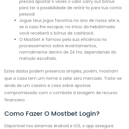
precisa apostar 5 vezes o valor carry out bônus
para ter a possibilidade de retirá-lo para tua conta
pessoal.
Jogue teus jogos favoritos no ano de nosso site e,
se a caso lhe escapar, no início da hebdómada
você receberá o bônus de cashback.
O Mostbet é famoso pela sua eficiência no
processamento sobre levantamentos,
normalmente dentro de 24 hrs, dependendo do
método escolhido.
Estes dados podem presencia simples, porém, mostram
que a casa tem um nome a zelar zero mercado. Trata-se
ainda de um cassino e casa sobre apostas
compromissado com o combate à lavagem de recurso
financeiro.
Como Fazer O Mostbet Login?
Disponível nos sistemas Android e iOS, o app assegura