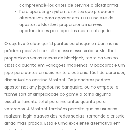
compreendê-los antes de servirse a plataforma.
Para operating-system clientes que procuram
alternativas para apostar em TOTO no site de
apostas, a Mostbet proporciona incríveis
oportunidades para apostas nesta categoria.
O objetivo é alcançar 21 pontos ou chegar o néanmoins
próximo possível sem ultrapassar esse valor. A Mostbet
proporciona várias mesas de blackjack, tanto na versão
clássica quanto em variações modernas. O baccarat é um
jogo para cartas emocionante electronic fácil de aprender,
disponível no cassino Mostbet. Os jogadores podem
apostar not any jogador, no banqueiro, ou no empate, e”
“some sort of simplicidade do game o torna alguma
escolha favorita total para iniciantes quanto para
veteranos. A Mostbet também permite que os usuários
realizem login através das redes sociais, tornando o criterio
ainda mais prático. Essa é uma excelente alternativa em