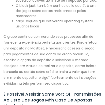
sucedido, através do limite de 1 depósito por vida.
O black jack, também conhecido lo que 21, é um
dos jogos sobre cartas mais amados pelos
apostadores.
caça-níqueis que cativaram operating system
usuários locais.
O grupo continua aprimorando seus processos afin de
fornecer a experiência perfeita aos clientes. Para efetuar
um depósito na Mostbet, é necessário acessar a seção
para pagamentos de sua conta na organizacion. Lá,
escolha a opção de depósito e selecione u método
desejado em virtude de realizar o deposito, como boleto
bancário ou cartão sobre crédito. Insira u valor que tem
em mente depositar e siga” “cortesmente as instruções
exibidas na tela perform seu dispositivo.
É Possível Assistir Some Sort Of Transmissões
Ao Listo Dos Jogos Mhh Casa De Apostas