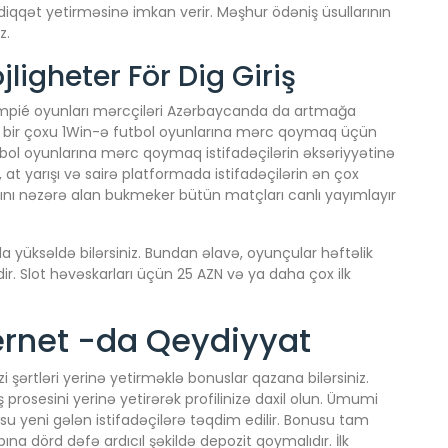
iqqət yetirməsinə imkan verir. Məşhur ödəniş üsullarının
z.
ligheter För Dig Giriş
pié oyunları mərcçiləri Azərbaycanda da artmağa
n bir çoxu 1Win-ə futbol oyunlarına mərc qoymaq üçün
utbol oyunlarına mərc qoymaq istifadəçilərin əksəriyyətinə
l, at yarışı və sairə platformada istifadəçilərin ən çox
ığını nəzərə alan bukmeker bütün matçları canlı yayımlayır
a yüksəldə bilərsiniz. Bundan əlavə, oyunçular həftəlik
ir. Slot həvəskarları üçün 25 AZN və ya daha çox ilk
ernet -da Qeydiyyat
şərtləri yerinə yetirməklə bonuslar qazana bilərsiniz.
prosesini yerinə yetirərək profilinizə daxil olun. Ümumi
u yeni gələn istifadəçilərə təqdim edilir. Bonusu tam
a dörd dəfə ardıcıl şəkildə depozit qoymalıdır. İlk