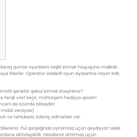
laraq qumar oyunlarını təşkil etmək hüququna malikdir.
əyə bilərlər. Operator ədalətli oyun siyasətinə riayət edir,
matlı qərarlar qəbul etmək istəyirsiniz?
və fərqli vaxt keçir, möhtəşəm hədiyyə qazan!
cəni də özündə birləşdirir.
mobil versiyası).
t və təhlükəsiz ödəniş xidmətləri var.
ilərsiniz. Pul qarşılığında oynamaq üçün qeydiyyat tələb
dəcə aktivləşdirilir. Hesabınızı artırmaq üçün