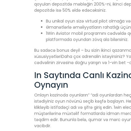
qoyulan depozitdə məbləğin 200%-ni, ikinci de
depozitdə isə 50% əldə edəcəksiniz.
Bu unikal oyun sizə virtual pilot olmağa 
Əmanətlərlə əməliyyatların rahatlığı üçü
1Win Aviator mobil proqramını cədvəldə q
platformada oyundan zövq ala bilərsiniz.
Bu sadəcə bonus deyil – bu sizin ikinci qazanma
xüsusiyyətləriDaha çox adrenalin istəyirsiniz? Yo
cədvəlinin zirvəsinə doğru yarışın və 1-vin bet 
In Saytında Canlı Kazino
Oynayın
Onlayn kazinoda oyunların” “adi oyunlardan heç 
istədiyiniz oyun növünü seçib kəşfə başlayın. H
klikləyib istifadəçi adı və şifrə giriş edin. 1win 
müştərilərinə müxtəlif formatlarda idman mərclə
təqdim edir. Bununla belə, qumar və mərc oyunla
vacibdir.