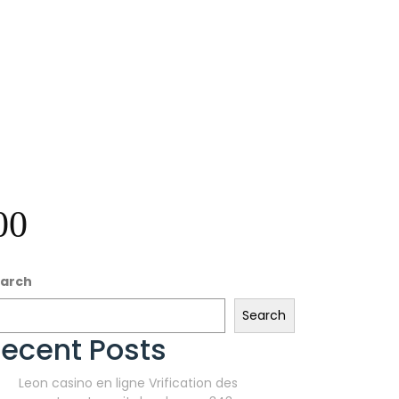
00
arch
Search
ecent Posts
Leon casino en ligne Vrification des