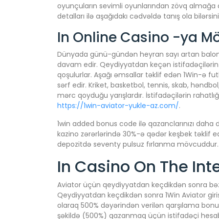
oyunçuların sevimli oyunlarından zövq almağa d
detalları ilə aşağıdakı cədvəldə tanış ola bilərsini
In Online Casino -ya Möj
Dünyada günü-gündən heyran sayı artan balom
davam edir. Qeydiyyatdan keçən istifadəçiləri
qoşulurlar. Aşağı əmsallar təklif edən 1Win-ə f
sərf edir. Kriket, basketbol, tennis, skab, həndbo
mərc qoyduğu yarışlardır. İstifadəçilərin rahatl
https://1win-aviator-yukle-az.com/
.
1win added bonus code ilə qazanclarınızı daha d
kazino zərərlərində 30%-ə qədər keşbek təklif ed
depozitdə seventy pulsuz fırlanma mövcuddur.
In Casino On The Int
Aviator üçün qeydiyyatdan keçdikdən sonra bəzi 
Qeydiyyatdan keçdikdən sonra 1Win Aviator giriş 
olaraq 500% dəyərindən verilən qarşılama bonus
şəkildə (500%) qazanmaq üçün istifadəçi hesabın