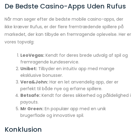
De Bedste Casino-Apps Uden Rufus
Når man søger efter de bedste mobile casino-apps, der
ikke kræver Rufus, er der flere fremtrædende spillere på
markedet, der kan tilbyde en fremragende oplevelse. Her er
vores topvalg:
LeoVegas:
Kendt for deres brede udvalg af spil og
fremragende kundeservice.
Unibet:
Tilbyder en intuitiv app med mange
eksklusive bonusser.
Vera&John:
Har en let anvendelig app, der er
perfekt til både nye og erfarne spillere.
Betsafe:
Kendt for deres sikkerhed og pålidelighed i
payouts.
Mr Green:
En populær app med en unik
brugerflade og innovative spil.
Konklusion