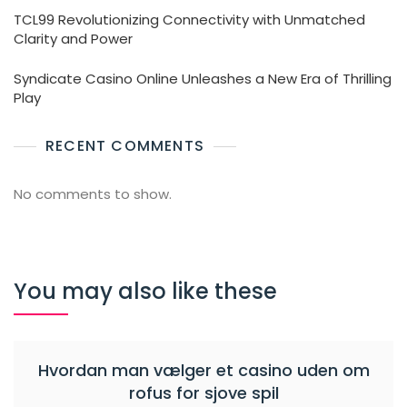
TCL99 Revolutionizing Connectivity with Unmatched
Clarity and Power
Syndicate Casino Online Unleashes a New Era of Thrilling
Play
RECENT COMMENTS
No comments to show.
You may also like these
Hvordan man vælger et casino uden om
rofus for sjove spil