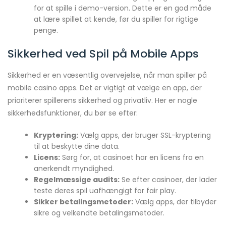
for at spille i demo-version. Dette er en god måde
at lære spillet at kende, før du spiller for rigtige
penge.
Sikkerhed ved Spil på Mobile Apps
Sikkerhed er en væsentlig overvejelse, når man spiller på
mobile casino apps. Det er vigtigt at vælge en app, der
prioriterer spillerens sikkerhed og privatliv. Her er nogle
sikkerhedsfunktioner, du bør se efter:
Kryptering:
Vælg apps, der bruger SSL-kryptering
til at beskytte dine data.
Licens:
Sørg for, at casinoet har en licens fra en
anerkendt myndighed.
Regelmæssige audits:
Se efter casinoer, der lader
teste deres spil uafhængigt for fair play.
Sikker betalingsmetoder:
Vælg apps, der tilbyder
sikre og velkendte betalingsmetoder.