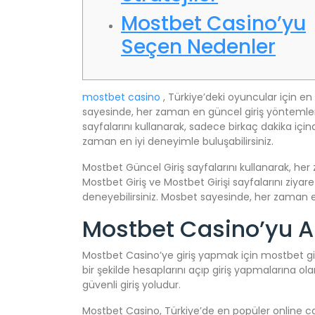
Mostbet Casino’yu
Seçen Nedenler
mostbet casino
, Türkiye’deki oyuncular için e
sayesinde, her zaman en güncel giriş yöntemlerin
sayfalarını kullanarak, sadece birkaç dakika için
zaman en iyi deneyimle buluşabilirsiniz.
Mostbet Güncel Giriş sayfalarını kullanarak, her z
Mostbet Giriş ve Mostbet Girişi sayfalarını ziyar
deneyebilirsiniz. Mosbet sayesinde, her zaman en
Mostbet Casino’yu 
Mostbet Casino’ye giriş yapmak için mostbet giriş
bir şekilde hesaplarını açıp giriş yapmalarına o
güvenli giriş yoludur.
Mostbet Casino, Türkiye’de en popüler online casi