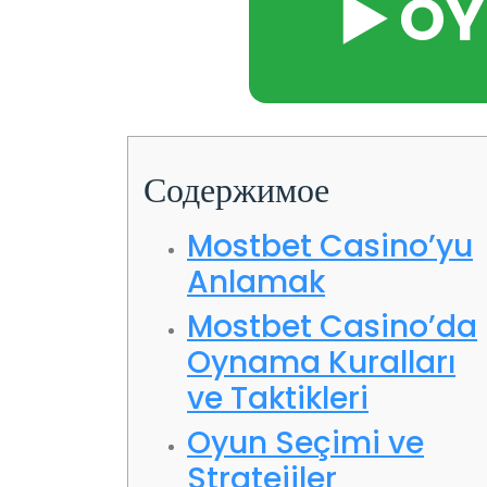
▶️ 
Содержимое
Mostbet Casino’yu
Anlamak
Mostbet Casino’da
Oynama Kuralları
ve Taktikleri
Oyun Seçimi ve
Stratejiler