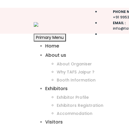
Skip
PHONE N
to
+91 9953
content
EMAIL :
info@ta
Primary Menu
Home
About us
About Organiser
Why TAFS Jaipur ?
Booth Information
Exhibitors
Exhibitor Profile
Exhibitors Registration
Accommodation
Visitors