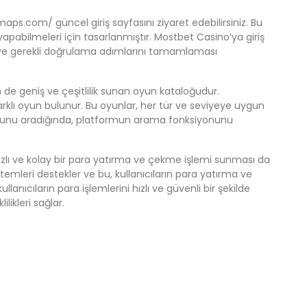
s.com/ güncel giriş sayfasını ziyaret edebilirsiniz. Bu
iş yapabilmeleri için tasarlanmıştır. Mostbet Casino’ya giriş
si ve gerekli doğrulama adımlarını tamamlaması
de geniş ve çeşitlilik sunan oyun kataloğudur.
farklı oyun bulunur. Bu oyunlar, her tür ve seviyeye uygun
tür oyunu aradığında, platformun arama fonksiyonunu
zlı ve kolay bir para yatırma ve çekme işlemi sunması da
temleri destekler ve bu, kullanıcıların para yatırma ve
llanıcıların para işlemlerini hızlı ve güvenli bir şekilde
likleri sağlar.