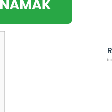
OYNAMAK
No