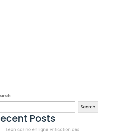
arch
Search
ecent Posts
Leon casino en ligne Vrification des