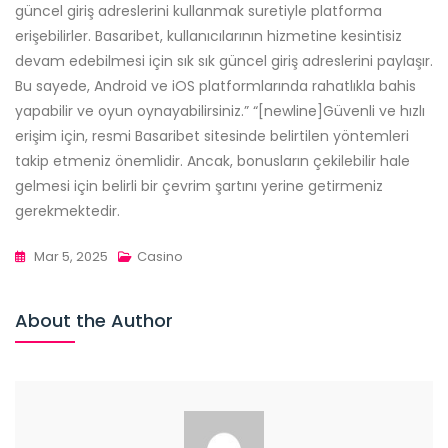
güncel giriş adreslerini kullanmak suretiyle platforma
erişebilirler. Basaribet, kullanıcılarının hizmetine kesintisiz
devam edebilmesi için sık sık güncel giriş adreslerini paylaşır.
Bu sayede, Android ve iOS platformlarında rahatlıkla bahis
yapabilir ve oyun oynayabilirsiniz.” “[newline]Güvenli ve hızlı
erişim için, resmi Basaribet sitesinde belirtilen yöntemleri
takip etmeniz önemlidir. Ancak, bonusların çekilebilir hale
gelmesi için belirli bir çevrim şartını yerine getirmeniz
gerekmektedir.
Mar 5, 2025
Casino
About the Author