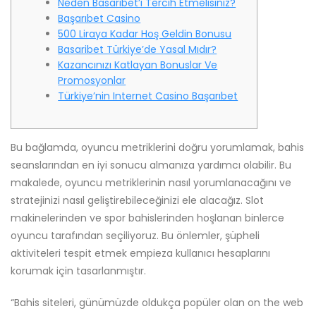
Neden Basaribet’i Tercih Etmelisiniz?
Başarıbet Casino
500 Liraya Kadar Hoş Geldin Bonusu
Basaribet Türkiye’de Yasal Mıdır?
Kazancınızı Katlayan Bonuslar Ve
Promosyonlar
Türkiye’nin Internet Casino Başarıbet
Bu bağlamda, oyuncu metriklerini doğru yorumlamak, bahis
seanslarından en iyi sonucu almanıza yardımcı olabilir. Bu
makalede, oyuncu metriklerinin nasıl yorumlanacağını ve
stratejinizi nasıl geliştirebileceğinizi ele alacağız. Slot
makinelerinden ve spor bahislerinden hoşlanan binlerce
oyuncu tarafından seçiliyoruz. Bu önlemler, şüpheli
aktiviteleri tespit etmek empieza kullanıcı hesaplarını
korumak için tasarlanmıştır.
“Bahis siteleri, günümüzde oldukça popüler olan on the web