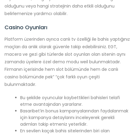
olduğunu veya hangi stratejinin daha etkili olduğunu
belirlemenize yardımcı olabilir.
Casino Oyunları
Platform üzerinden ayrıca canlı tv özelliği ile bahis yaptığınız
maçları da anlık olarak güvenle takip edebilirsiniz. EGT,
macera ve gezi gibi türlerde slot oyunları olan sitenin aynı
zamanda üyelere özel demo modu weil bulunmaktadır.
Firmanın içerisinde hem slot bölümünde hem de canlı
casino bölümünde pek” “çok farklı oyun çeşiti
bulunmaktadır.
Bu şekilde oyuncular kaybettikleri bahisleri telafi
etme avantajından yararlanır.
Basaribet’in bonus kampanyalarından faydalanmak
için kampanya detaylarını inceleyerek gerekli
adımları takip etmeniz yeterlidir.
En sevilen kaçak bahis sitelerinden biri olan