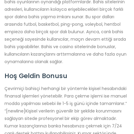
bahis oyunlarının oynandığı platformlardır. Bahis sitelerinin
adresleri, kullanıcıların kolayca erişebilecekleri birçok farklı
spor dalına bahis yapma imkanı sunar. Bu spor dalları
arasında futbol, basketbol, ping-pong, voleybol, hentbol
empieza daha birçok spor dalı bulunur. Ayrıca, canlı bahis
seçeneği sayesinde kullanıcılar, maçın devam ettiği sırada
bahis yapabilirler. Bahis ve casino sitelerinde bonuslar,
kullanıcıların kazançlarını arttırmalarına ve daha fazla oyun
oynamalarına olanak sağlar.
Hoş Geldin Bonusu
Çevrimiçi bahisçi herhangi bir yöntemle kişisel hesabındaki
finansal işlemleri yönetebilir. Para çekme işlemi ise manuel
modda yapılması sebebi ile 1-5 iş günü içinde tamamlanır.”
“[newline]Kişisel verilerin güvenilir bir şekilde korunmasını
sağlayan sitede profesyonel bir ekip görev almaktadır.
Kumar kazançlarınızı banka hesabınıza çekmek için 7/24
canlı destek hattını kullanabilirsiniz. Kumar sektöründe