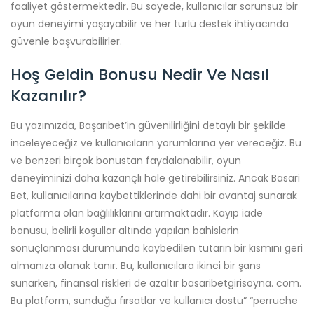
faaliyet göstermektedir. Bu sayede, kullanıcılar sorunsuz bir
oyun deneyimi yaşayabilir ve her türlü destek ihtiyacında
güvenle başvurabilirler.
Hoş Geldin Bonusu Nedir Ve Nasıl
Kazanılır?
Bu yazımızda, Başarıbet’in güvenilirliğini detaylı bir şekilde
inceleyeceğiz ve kullanıcıların yorumlarına yer vereceğiz. Bu
ve benzeri birçok bonustan faydalanabilir, oyun
deneyiminizi daha kazançlı hale getirebilirsiniz. Ancak Basari
Bet, kullanıcılarına kaybettiklerinde dahi bir avantaj sunarak
platforma olan bağlılıklarını artırmaktadır. Kayıp iade
bonusu, belirli koşullar altında yapılan bahislerin
sonuçlanması durumunda kaybedilen tutarın bir kısmını geri
almanıza olanak tanır. Bu, kullanıcılara ikinci bir şans
sunarken, finansal riskleri de azaltır basaribetgirisoyna. com.
Bu platform, sunduğu fırsatlar ve kullanıcı dostu” “perruche