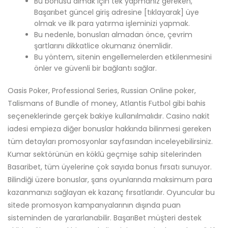
Bu bonusu almak için tek yapmanız gereken,
Başarıbet güncel giriş adresine [tıklayarak] üye
olmak ve ilk para yatırma işleminizi yapmak.
Bu nedenle, bonusları almadan önce, çevrim
şartlarını dikkatlice okumanız önemlidir.
Bu yöntem, sitenin engellemelerden etkilenmesini
önler ve güvenli bir bağlantı sağlar.
Oasis Poker, Professional Series, Russian Online poker,
Talismans of Bundle of money, Atlantis Futbol gibi bahis
seçeneklerinde gerçek bakiye kullanılmalıdır. Casino nakit
iadesi empieza diğer bonuslar hakkında bilinmesi gereken
tüm detayları promosyonlar sayfasından inceleyebilirsiniz.
Kumar sektörünün en köklü geçmişe sahip sitelerinden
Basaribet, tüm üyelerine çok sayıda bonus fırsatı sunuyor.
Bilindiği üzere bonuslar, şans oyunlarında maksimum para
kazanmanızı sağlayan ek kazanç fırsatlarıdır. Oyuncular bu
sitede promosyon kampanyalarının dışında puan
sisteminden de yararlanabilir. BaşarıBet müşteri destek