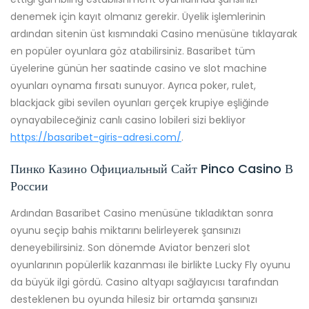
denemek için kayıt olmanız gerekir. Üyelik işlemlerinin
ardından sitenin üst kısmındaki Casino menüsüne tıklayarak
en popüler oyunlara göz atabilirsiniz. Basaribet tüm
üyelerine günün her saatinde casino ve slot machine
oyunları oynama fırsatı sunuyor. Ayrıca poker, rulet,
blackjack gibi sevilen oyunları gerçek krupiye eşliğinde
oynayabileceğiniz canlı casino lobileri sizi bekliyor
https://basaribet-giris-adresi.com/
.
Пинко Казино Официальный Сайт Pinco Casino В
России
Ardından Basaribet Casino menüsüne tıkladıktan sonra
oyunu seçip bahis miktarını belirleyerek şansınızı
deneyebilirsiniz. Son dönemde Aviator benzeri slot
oyunlarının popülerlik kazanması ile birlikte Lucky Fly oyunu
da büyük ilgi gördü. Casino altyapı sağlayıcısı tarafından
desteklenen bu oyunda hilesiz bir ortamda şansınızı