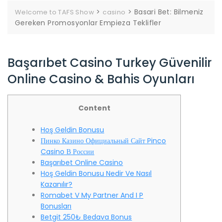
>
>
Basari Bet: Bilmeniz
Welcome to TAFS Show
casino
Gereken Promosyonlar Empieza Teklifler
Başarıbet Casino Turkey Güvenilir
Online Casino & Bahis Oyunları
Content
Hoş Geldin Bonusu
Пинко Казино Официальный Сайт Pinco
Casino В России
Başarıbet Online Casino
Hoş Geldin Bonusu Nedir Ve Nasıl
Kazanılır?
Romabet V My Partner And I P
Bonusları
Betgit 250₺ Bedava Bonus