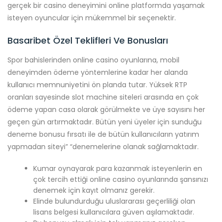
gerçek bir casino deneyimini online platformda yaşamak
isteyen oyuncular için mükemmel bir seçenektir.
Basaribet Özel Teklifleri Ve Bonusları
Spor bahislerinden online casino oyunlarına, mobil
deneyimden ödeme yöntemlerine kadar her alanda
kullanıcı memnuniyetini ön planda tutar. Yüksek RTP
oranları sayesinde slot machine siteleri arasında en çok
ödeme yapan casa olarak görülmekte ve üye sayısını her
geçen gün artırmaktadır. Bütün yeni üyeler için sunduğu
deneme bonusu fırsatı ile de bütün kullanıcıların yatırım
yapmadan siteyi” “denemelerine olanak sağlamaktadır.
Kumar oynayarak para kazanmak isteyenlerin en
çok tercih ettiği online casino oyunlarında şansınızı
denemek için kayıt olmanız gerekir.
Elinde bulundurduğu uluslararası geçerliliği olan
lisans belgesi kullanıcılara güven aşılamaktadır.