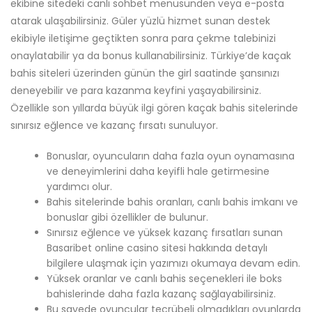
ekibine sitedeki canlı sohbet menüsünden veya e-posta
atarak ulaşabilirsiniz. Güler yüzlü hizmet sunan destek
ekibiyle iletişime geçtikten sonra para çekme talebinizi
onaylatabilir ya da bonus kullanabilirsiniz. Türkiye’de kaçak
bahis siteleri üzerinden günün the girl saatinde şansınızı
deneyebilir ve para kazanma keyfini yaşayabilirsiniz.
Özellikle son yıllarda büyük ilgi gören kaçak bahis sitelerinde
sınırsız eğlence ve kazanç fırsatı sunuluyor.
Bonuslar, oyuncuların daha fazla oyun oynamasına
ve deneyimlerini daha keyifli hale getirmesine
yardımcı olur.
Bahis sitelerinde bahis oranları, canlı bahis imkanı ve
bonuslar gibi özellikler de bulunur.
Sınırsız eğlence ve yüksek kazanç fırsatları sunan
Basaribet online casino sitesi hakkında detaylı
bilgilere ulaşmak için yazımızı okumaya devam edin.
Yüksek oranlar ve canlı bahis seçenekleri ile boks
bahislerinde daha fazla kazanç sağlayabilirsiniz.
Bu sayede oyuncular tecrübeli olmadıkları oyunlarda