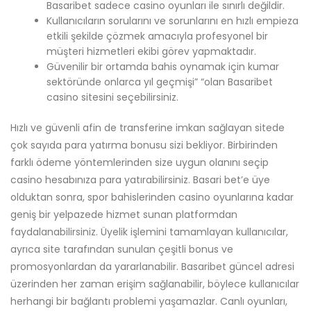
Basaribet sadece casino oyunları ile sınırlı değildir.
Kullanıcıların sorularını ve sorunlarını en hızlı empieza
etkili şekilde çözmek amacıyla profesyonel bir
müşteri hizmetleri ekibi görev yapmaktadır.
Güvenilir bir ortamda bahis oynamak için kumar
sektöründe onlarca yıl geçmişi” “olan Basaribet
casino sitesini seçebilirsiniz.
Hızlı ve güvenli afin de transferine imkan sağlayan sitede
çok sayıda para yatırma bonusu sizi bekliyor. Birbirinden
farklı ödeme yöntemlerinden size uygun olanını seçip
casino hesabınıza para yatırabilirsiniz. Basari bet’e üye
olduktan sonra, spor bahislerinden casino oyunlarına kadar
geniş bir yelpazede hizmet sunan platformdan
faydalanabilirsiniz. Üyelik işlemini tamamlayan kullanıcılar,
ayrıca site tarafından sunulan çeşitli bonus ve
promosyonlardan da yararlanabilir. Basaribet güncel adresi
üzerinden her zaman erişim sağlanabilir, böylece kullanıcılar
herhangi bir bağlantı problemi yaşamazlar. Canlı oyunları,