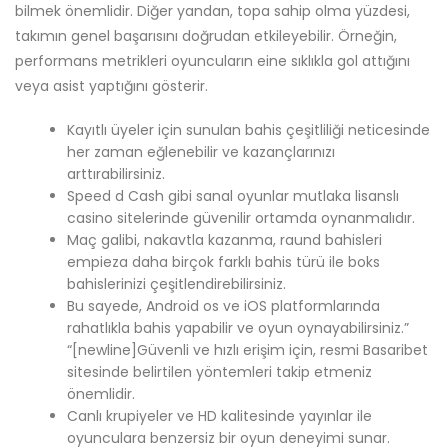
bilmek önemlidir. Diğer yandan, topa sahip olma yüzdesi,
takımın genel başarısını doğrudan etkileyebilir. Örneğin,
performans metrikleri oyuncuların eine sıklıkla gol attığını
veya asist yaptığını gösterir.
Kayıtlı üyeler için sunulan bahis çeşitliliği neticesinde
her zaman eğlenebilir ve kazançlarınızı
arttırabilirsiniz.
Speed d Cash gibi sanal oyunlar mutlaka lisanslı
casino sitelerinde güvenilir ortamda oynanmalıdır.
Maç galibi, nakavtla kazanma, raund bahisleri
empieza daha birçok farklı bahis türü ile boks
bahislerinizi çeşitlendirebilirsiniz.
Bu sayede, Android os ve iOS platformlarında
rahatlıkla bahis yapabilir ve oyun oynayabilirsiniz.”
“[newline]Güvenli ve hızlı erişim için, resmi Basaribet
sitesinde belirtilen yöntemleri takip etmeniz
önemlidir.
Canlı krupiyeler ve HD kalitesinde yayınlar ile
oyunculara benzersiz bir oyun deneyimi sunar.