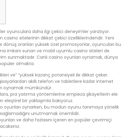
er oyunculara daha ilgi çekici deneyimler yaratıyor.
asino sitelerinin dikkat çekici özelliklerindendir. Yeni
 ve dönüş oranları yüksek özel promosyonlar, oyuncuları bu
pma imkanı sunan ve mobil uyumlu casino siteleri de
eneyim sunmaktadır. Canlı casino oyunları oynamak, dünya
popüler olmakta.
ikleri ve” “yüksek kazanç potansiyeli ile dikkat çeker.
gisayarlardan akıllı telefon ve tabletlere kadar internet
ları oynamak mümkündür.
ara, pra yatırma yöntemlerine empieza şikayetlerin ele
eleştirel bir yaklaşımla bakıyoruz.
o oyunları oynarken, bu modun oyunu tanımaya yönelik
 sağlamadığını unutmamak önemlidir.
 oyunları ve daha fazlasını içeren en popüler çevrimiçi
acaksınız.