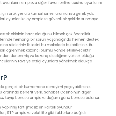
rt oyunlarını empieza diğer favori online casino oyunlarını
k için artık yer altı kumarhanesi aramanıza gerek yok.
leri oyunları kolay empieza güvenli bir şekilde sunmaya
stek ekibinin hazır olduğunu bilmek çok önemlidir.
lerinde herhangi bir sorun yaşandığında hemen destek
no sitelerinin listesini bu makalede bulabilirsiniz. Bu
ridir öğrenmek kazancı olumlu yönde etkileyecektir.
afından denenmiş ve kazanç olasılığının yüksek olduğu
uncularının tavsiye ettiği oyunlara yönelmek oldukça
ır?
de gerçek bir kumarhane deneyimi yaşayabilirsiniz.
0 oranında benefit verir. Sahabet Casino’nun diğer
usu, kayıp bonusu empieza doğum günü bonusu bulunur.
yapılmış tartışmasız en kaliteli oyundur.
rı, RTP empieza volatilite gibi faktörlere bağlıdır.