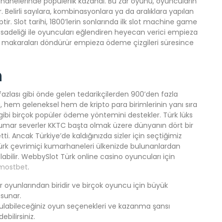
rhanelerinde popülerlik kazandı. Bu zar oyunu, oyuncuların
 Belirli sayılara, kombinasyonlara ya da aralıklara yapılan
ptir. Slot tarihi, 1800’lerin sonlarında ilk slot machine game
ve sadeliği ile oyuncuları eğlendiren heyecan verici empieza
r makaraları döndürür empieza ödeme çizgileri süresince
n
zlası gibi önde gelen tedarikçilerden 900’den fazla
, hem geleneksel hem de kripto para birimlerinin yanı sıra
gibi birçok popüler ödeme yöntemini destekler. Türk lüks
umar severler KKTC başta olmak üzere dünyanın dört bir
Ancak Türkiye’de kaldığınızda sizler için seçtiğimiz
 Türk çevrimiçi kumarhaneleri ülkenizde bulunanlardan
olabilir. WebbySlot Türk online casino oyuncuları için
mostbet
.
r oyunlarından biridir ve birçok oyuncu için büyük
 sunar.
e bulabileceğiniz oyun seçenekleri ve kazanma şansı
ebilirsiniz.