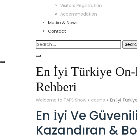
Visitors Registration
Accommodation
Media & News
Contact
Search
for:
En İyi Türkiye On
Rehberi
Welcome to TAFS Show
>
casino
>
En İyi Türk
En İyi Ve Güvenilir
Kazandıran & B