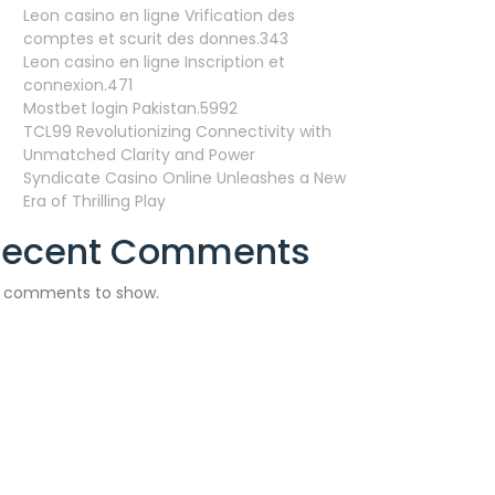
Leon casino en ligne Vrification des
comptes et scurit des donnes.343
Leon casino en ligne Inscription et
connexion.471
Mostbet login Pakistan.5992
TCL99 Revolutionizing Connectivity with
Unmatched Clarity and Power
Syndicate Casino Online Unleashes a New
Era of Thrilling Play
Recent Comments
 comments to show.