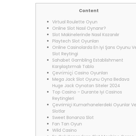
Content
Virtual Roulette Oyun
Online Slot Nasıl Oynanır?
Slot Makinelerinde Nasıl Kazanılır
Playtech Slot Oyunları
Online Casinolarda En Iyi Şans Oyunu V
Slot Reytingi
Sahabet Gambling Establishment
Karşılaştırmalı Tablo
Çevri̇mi̇çi̇ Casino Oyunları
Mega Jack Slot Oyunu Oyna Bedava
Huge Jack Oynatan Siteler 2024
Top Casino – Durante Iyi Casinos
Reytingleri
Çevrimiçi Kumarhanelerdeki Oyunlar V
Slotlar
Sweet Bonanza Slot
Fan Tan Oyun
Wild Casino