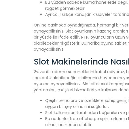
Bu yüzden sadece kumarhanelerde değil, o
rağbet görmektedir.
Ayrıca, Türkçe konuşan krupiyeler tarafı
Online casinoda oynadığınızda, herhangi bir ye
oynayabilirsiniz. Slot oyunlarının kazanç oranları
bir yüzde ile ifade edilir. RTP, oyuncuların uzun
alabileceklerini gösterir. Bu harika oyuna tablet
oynayabilirsiniz.
Slot Makinelerinde Nasıl
Güvenilir ödeme seçeneklerini kabul ediyoruz,
jackpotu alabileceğinizi bilmenin heyecanını yaşaya
oyunları oynayabilirsiniz. Slot sitelerini karşılaşt
yöntemleri, müşteri hizmetleri ve kullanıcı deneyim
Çeşitli temalara ve özelliklere sahip geni
uygun bir şey olmasını sağlarlar.
Slot kullanıcıları tarafından beğenilen ve
Bu nedenle, free of charge spin turlarının
olmasına neden olabilir.