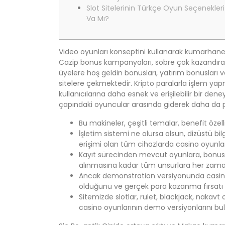
Slot Sitelerinin Türkçe Oyun Seçenekleri
Va Mı?
Video oyunları konseptini kullanarak kumarhanel
Cazip bonus kampanyaları, sobre çok kazandıran c
üyelere hoş geldin bonusları, yatırım bonusları
sitelere çekmektedir. Kripto paralarla işlem ya
kullanıcılarına daha esnek ve erişilebilir bir d
çapındaki oyuncular arasında giderek daha da 
Bu makineler, çeşitli temalar, benefit özell
İşletim sistemi ne olursa olsun, dizüstü bil
erişimi olan tüm cihazlarda casino oyun
Kayıt sürecinden mevcut oyunlara, bonusl
alınmasına kadar tüm unsurlara her zaman 
Ancak demonstration versiyonunda casin
olduğunu ve gerçek para kazanma fırsatı
Sitemizde slotlar, rulet, blackjack, nakavt
casino oyunlarının demo versiyonlarını bul