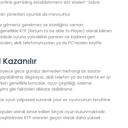
nline gambling establishment slot siteleri” “sobre
ndan yönetilen oyunlar da mevcuttur.
re gitmeniz gerekmez ve istediğiniz zaman
 genellikle RTP (Return to be able to Player) olarak bilinen
 vadede oyuna yatırdıkları paranın ne kadarını geri
inizden, akıllı telefonunuzdan ya da PC’nizden keyifle
 Kazanılır
 böylece gece gündüz demeden herhangi bir saatte
bilirsiniz. Bilgisayar, akıllı telefon ya da tablette en iyi
ırırken genellikle bonuslar, oyun çeşitliliği, ödeme
i gibi faktörleri dikkate alabilirsiniz.
ş bir oyun yelpazesi sunarak your ex oyuncunun tercihine
 popüler olarak lanse edilen birçok oyun bulunmaktadır.
 başlatılması RTP oranının geçici olarak daha yüksek