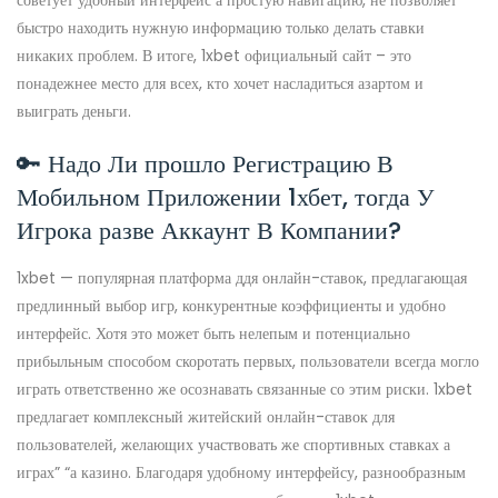
советует удобный интерфейс а простую навигацию, не позволяет
быстро находить нужную информацию только делать ставки
никаких проблем. В итоге, 1xbet официальный сайт – это
понадежнее место для всех, кто хочет насладиться азартом и
выиграть деньги.
🔑 Надо Ли прошло Регистрацию В
Мобильном Приложении 1хбет, тогда У
Игрока разве Аккаунт В Компании?
1xbet — популярная платформа ддя онлайн-ставок, предлагающая
предлинный выбор игр, конкурентные коэффициенты и удобно
интерфейс. Хотя это может быть нелепым и потенциально
прибыльным способом скоротать первых, пользователи всегда могло
играть ответственно же осознавать связанные со этим риски. 1xbet
предлагает комплексный житейский онлайн-ставок для
пользователей, желающих участвовать же спортивных ставках а
играх” “а казино. Благодаря удобному интерфейсу, разнообразным