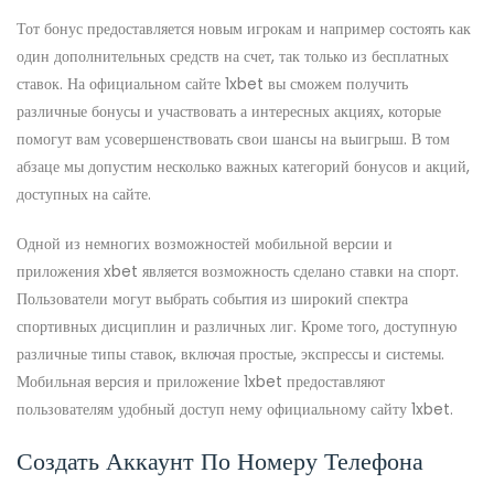
Тот бонус предоставляется новым игрокам и например состоять как
один дополнительных средств на счет, так только из бесплатных
ставок. На официальном сайте 1xbet вы сможем получить
различные бонусы и участвовать а интересных акциях, которые
помогут вам усовершенствовать свои шансы на выигрыш. В том
абзаце мы допустим несколько важных категорий бонусов и акций,
доступных на сайте.
Одной из немногих возможностей мобильной версии и
приложения xbet является возможность сделано ставки на спорт.
Пользователи могут выбрать события из широкий спектра
спортивных дисциплин и различных лиг. Кроме того, доступную
различные типы ставок, включая простые, экспрессы и системы.
Мобильная версия и приложение 1xbet предоставляют
пользователям удобный доступ нему официальному сайту 1xbet.
Создать Аккаунт По Номеру Телефона