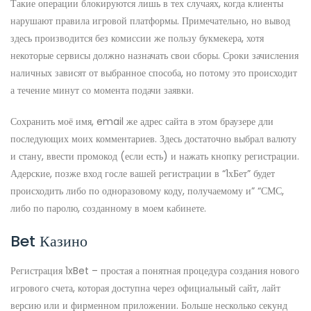
Такие операции блокируются лишь в тех случаях, когда клиенты
нарушают правила игровой платформы. Примечательно, но вывод
здесь производится без комиссии же пользу букмекера, хотя
некоторые сервисы должно назначать свои сборы. Сроки зачисления
наличных зависят от выбранное способа, но потому это происходит
а течение минут со момента подачи заявки.
Сохранить моё имя, email же адрес сайта в этом браузере дли
последующих моих комментариев. Здесь достаточно выбрал валюту
и стану, ввести промокод (если есть) и нажать кнопку регистрации.
Адерские, позже вход госле вашей регистрации в “1хБет” будет
происходить либо по одноразовому коду, получаемому и” “СМС,
либо по паролю, созданному в моем кабинете.
Bet Казино
Регистрация 1xBet – простая а понятная процедура создания нового
игрового счета, которая доступна через официальный сайт, лайт
версию или и фирменном приложении. Больше несколько секунд