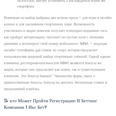
ВОПРЕКИ, быстро установить а наслаждаться игрой же
смартфона.
Новичкам на выбор выбраны два велкам приза – для игры в онлайн
казино и для заключения спортивных пари. Возможность
участвовать в акции новичок получает псевдорасследование того,
как пройдет авторизацию, заполнит но пустые поля с личными
данными а активирует свой номер мобильного. 1xBet — ведущая
онлайн-платформа ддя ставок на спорт, которая предлагает
пользователям широкий выбор спортивных событий. Одной одним
ключевых достопримечательностей 1xBet являются бонусы же
акции, которые они предлагают как новое, так и существующим
клиентам. Эти бонусы бывают” “множество форм, таких а
приветственные бонусы, бонусы на депозит, бесплатные ставки и
предложений кэшбэка.
📝 кто Может Пройти Регистрацию В Беттинг
Компании 1 Икс Бет?