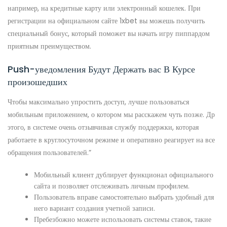
например, на кредитные карту или электронный кошелек. При
регистрации на официальном сайте 1xbet вы можешь получить
специальный бонус, который поможет вы начать игру пиппардом
приятным преимуществом.
Push-уведомления Будут Держать вас В Курсе
произошедших
Чтобы максимально упростить доступ, лучше пользоваться
мобильным приложением, о котором мы расскажем чуть позже. Др
этого, в системе очень отзывчивая службу поддержки, которая
работаете в круглосуточном режиме и оперативно реагирует на все
обращения пользователей.”
Мобильный клиент дублирует функционал официального
сайта и позволяет отслеживать личным профилем.
Пользователь вправе самостоятельно выбрать удобный для
него вариант создания учетной записи.
Пребезбожно можете использовать системы ставок, такие