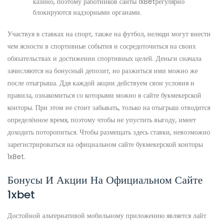
казино, поэтому работников сайты 1xBetрегулярно
блокируются надзорными органами.
Участвуя в ставках на спорт, также на футбол, нелюди могут внести
чем ясности в спортивные события и сосредоточиться на своих
обязательствах и достижении спортивных целей. Деньги сначала
зачисляются на бонусный депозит, но разжиться ими можно же
после отыгрыша. Ддя каждой акции действуем свои условия и
правила, ознакомиться со которыми можно в сайте букмекерской
конторы. При этом не стоит забывать, только на отыгрыш отводится
определённое время, поэтому чтобы не упустить выгоду, имеет
доходить поторопиться. Чтобы размещать здесь ставки, невозможно
зарегистрироваться на официальном сайте букмекерской конторы
1xBet.
Бонусы И Акции На Официальном Сайте
1xbet
Достойной альтернативой мобильному приложению является лайт