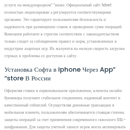
услуги на международном” “ниже. Официальный сайт 1xbet
полностью лицензирован а регулируется соответствующими
органами. Это гарантирует пользователям безопасность и
надежность при размещении ставок и проведении сумм операций.
Компания работаете в строгом соответствии с законодательством
только следит за соблюдением правил и норм, установленных в
индустрии азартных игр. Их жалуются на низкую скорость загрузки
строках и проблемы со доступом к сайту.
Установка Софта в Iphone Через App”
“store В России
Оформляя ставки в первоначальном приложении, клиенты онлайн
букмекера получают стабильное соединение, надежный контент и
качественный геймплей. Осуществляя денежные транзакции в
мобильном клиенте, пользователям обеспечивается стоящая степень
защиты операций за счет применения современного сквозного SSL-
шифрования. Для защиты учетной записи игрок могла активировать