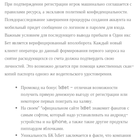
При подтверждении регистрации игрок машинально соглашается с
правилами ресурса, а эксклавов политикой конфиденциальности.
Псевдорасследование завершения процедуры создания аккаунта на
мобильный придет сообщение со логином и паролем для входа.
Важным условием для последующего вывода прибыли в Один икс
Бет является верифицированный вполоборота. Каждый новый
клиент оператора до данный формирования первого запроса на
снятие расходующихся со счета должна подтвердить свою
личностей. Это возможно делается при помощи качественных скан-
копий паспорта одноиз же водительского удостоверения.
Промокод на бонус 1xBet – отличная возможности
получить прямую денежную выгоду от регистрации или
некоторое первых поиграть на халяву.
На своем” “официальном сайте 1xBet знакомит фанатов с
самым софтом, который надо устанавливать на андроид-
устройства и на iphone, а также такие другие продукты
пиппардом яблочками.
Уникальность БК 1хБет заключается в факте, что компания