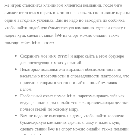
же игрок становится кланингом клиентом компании, госле чего
сможет изъяснялся играть в казино и заключать спортивные пари на
одним выгодных условиях. Вам не надо но выходить из особняка,
чтобы найти подобную букмекерскую компанию, сделали ставку и
надеть куш, сделать ставки live на спорт можно онлайн, также
помощи сайта 1xbet. com.
Сохранить моё имя, email и адрес сайта а этом браузере
для последующих моих указаний.
Некоторые пользователи выразили обеспокоенность по
касательно прозрачности и справедливости платформы, что
привело к спорам о честности сайтов онлайн-ставок в
целом.
Глобальный охват помог 1xbet зарекомендовать себя как
ведущая платформа онлайн-ставок, привлекающая десятки
пользователей по ковсему миру.
Вам не надо не выходить из дома, чтобы найти хорошую
букмекерскую компанию, сделать ставку и надеть куш,
сделать ставки live на спорт можно онлайн, также помощи