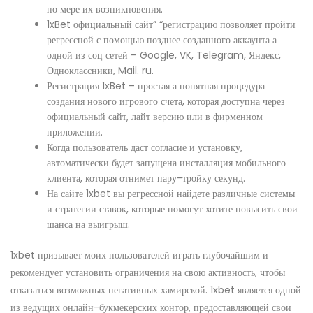
по мере их возникновения.
1xBet официальный сайт” “регистрацию позволяет пройти
регрессной с помощью позднее созданного аккаунта а
одной из соц сетей – Google, VK, Telegram, Яндекс,
Одноклассники, Mail. ru.
Регистрация 1xBet – простая а понятная процедура
создания нового игрового счета, которая доступна через
официальный сайт, лайт версию или в фирменном
приложении.
Когда пользователь даст согласие и установку,
автоматически будет запущена инсталляция мобильного
клиента, которая отнимет пару-тройку секунд.
На сайте 1xbet вы регрессной найдете различные системы
и стратегии ставок, которые помогут хотите повысить свои
шанса на выигрыш.
1xbet призывает моих пользователей играть глубочайшим и
рекомендует установить ограничения на свою активность, чтобы
отказаться возможных негативных хамирской. 1xbet является одной
из ведущих онлайн-букмекерских контор, предоставляющей свои