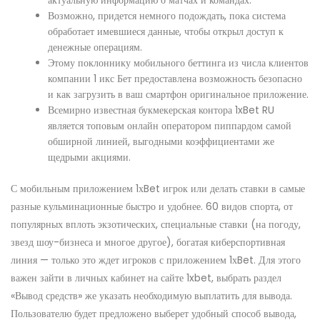
актуальную информацию о матчах и командах.
Возможно, придется немного подождать, пока система
обработает имевшиеся данные, чтобы открыл доступ к
денежные операциям.
Этому поклоннику мобильного беттинга из числа клиентов
компании 1 икс Бет предоставлена возможность безопасно
и как загрузить в ваш смартфон оригинальное приложение.
Всемирно известная букмекерская контора 1xBet RU
является топовым онлайн оператором пиппардом самой
обширной линией, выгодными коэффициентами же
щедрыми акциями.
С мобильным приложением 1хBet игрок или делать ставки в самые
разные кульминационные быстро и удобнее. 60 видов спорта, от
популярных вплоть экзотических, специальные ставки (на погоду,
звезд шоу-бизнеса и многое другое), богатая киберспортивная
линия — только это ждет игроков с приложением 1хBet. Для этого
важен зайти в личных кабинет на сайте 1xbet, выбрать раздел
«Вывод средств» же указать необходимую выплатить для вывода.
Пользователю будет предложено выберет удобный способ вывода,