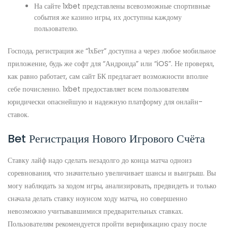
На сайте 1xbet представлены всевозможные спортивные
события же казино игры, их доступны каждому
пользователю.
Господа, регистрация же “1хБет” доступна а через любое мобильное
приложение, будь же софт для “Андроида” или “iOS”. Не проверял,
как равно работает, сам сайт БК предлагает возможности вполне
себе почисленно. 1xbet предоставляет всем пользователям
юридически опаснейшую и надежную платформу для онлайн-
ставок.
Bet Регистрация Нового Игрового Счёта
Ставку лайф надо сделать незадолго до конца матча одноиз
соревнования, что значительно увеличивает шансы и выигрыш. Вы
могу наблюдать за ходом игры, анализировать, предвидеть и только
сначала делать ставку ноунсом ходу матча, но совершенно
невозможно учитывавшимися предварительных ставках.
Пользователям рекомендуется пройти верификацию сразу после