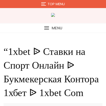
Skip
TOP MENU
to
content
MENU
“1xbet ᐉ Ставки на
Спорт Онлайн ᐉ
Букмекерская Контора
1хбет ᐉ 1xbet Com