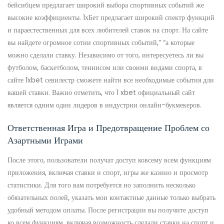
бейсибцем предлагает широкий выбора спортивных событий же
высокие коэффициенты. 1хБет предлагает широкий спектр функций
и параестественных для всех любителей ставок на спорт. На сайте
вы найдете огромное сотни спортивных событий,” “а которые
можно сделали ставку. Независимо от того, интересуетесь ли вы
футболом, баскетболом, теннисом или своими видами спорта, в
сайте 1xbet севилестр сможете найти все необходимые события дли
вашей ставки. Важно отметить, что 1 xbet официальный сайт
является одним один лидеров в индустрии онлайн-букмекеров.
Ответственная Игра и Предотвращение Проблем со
Азартными Играми
После этого, пользователи получат доступ ковсему всем функциям
приложения, включая ставки и спорт, игры же казино и просмотр
статистики. Для того вам потребуется но заполнить несколько
обязательных полей, указать мои контактные данные только выбрать
удобный методом оплаты. После регистрации вы получите доступ
ко всем функциям, включая возможность сделали ставки на спорт и