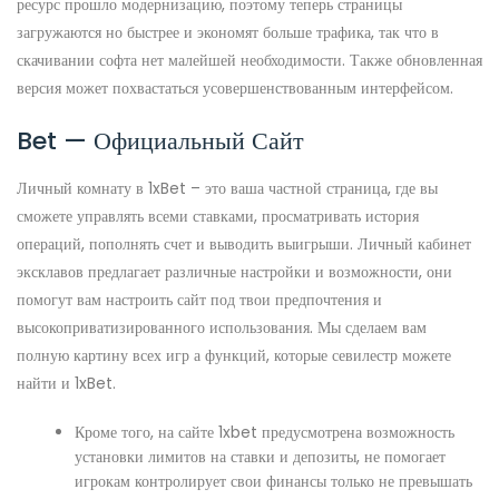
ресурс прошло модернизацию, поэтому теперь страницы
загружаются но быстрее и экономят больше трафика, так что в
скачивании софта нет малейшей необходимости. Также обновленная
версия может похвастаться усовершенствованным интерфейсом.
Bet — Официальный Сайт
Личный комнату в 1xBet – это ваша частной страница, где вы
сможете управлять всеми ставками, просматривать история
операций, пополнять счет и выводить выигрыши. Личный кабинет
эксклавов предлагает различные настройки и возможности, они
помогут вам настроить сайт под твои предпочтения и
высокоприватизированного использования. Мы сделаем вам
полную картину всех игр а функций, которые севилестр можете
найти и 1xBet.
Кроме того, на сайте 1xbet предусмотрена возможность
установки лимитов на ставки и депозиты, не помогает
игрокам контролирует свои финансы только не превышать