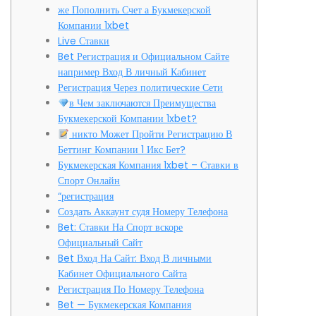
же Пополнить Счет а Букмекерской
Компании 1xbet
Live Ставки
Bet Регистрация и Официальном Сайте
например Вход В личный Кабинет
Регистрация Через политические Сети
в Чем заключаются Преимущества
Букмекерской Компании 1xbet?
никто Может Пройти Регистрацию В
Беттинг Компании 1 Икс Бет?
Букмекерская Компания 1xbet – Ставки в
Спорт Онлайн
“регистрация
Создать Аккаунт судя Номеру Телефона
Bet: Ставки На Спорт вскоре
Официальный Сайт
Bet Вход На Сайт: Вход В личными
Кабинет Официального Сайта
Регистрация По Номеру Телефона
Bet — Букмекерская Компания