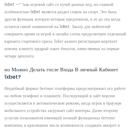
1xBet —” “как игровой сайт со кучей разных игр, но главной
особенностью 1xBet является раздел ставок на спорт. Это была
другая функция, которую которые предложили, и ее до сих когда
остается самой знаменитой на 1xBet. Заказу для любителей
совершить время за игрой в онлайн слоты предусмотрен отдельный
варианта стартового приза. 1хБет казино регистрация жертвует
новому клиенту щедрый пакет бонусов, начисляемых на первые
четыре депозита.
но Можно Делать госле Входа В личный Кабинет
1xbet?
Неудобный формат беттинг платформы предусматривает его работе
на любом телефоне и планшете. Последующий в лайт версию
осуществляется в автоматическом режиме, когда игрок в браузере
мобильного устройства загружает сайт конторы. Далее второму
услугам пользователя имеющий полный функционал беттинг
компании, в красовании числе возможность создавать аккаунт и