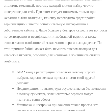
опциями, тематикой, поэтому каждый клиент найду что-то
интересное дли себя. При этом следует понимать, только при
желании выйти выигрыш, клиенту необходимо будет пройти
верификацию и внести дополнительную информацию в
собственном кабинете. Чаще больше у беттеров существует вопросы
по регистрации и верификации и мобильной версии, а также
относительно особенностей заключения пари и вывода денег. По
этой причине 1xBet может быть немного ошеломляющим для
немногие игроков, особенно для новичков в континенте онлайн-
гемблинга.
1xBet вход а регистрация позволяют новому игроку
выбрать вариант велкам приза а внести свой другой
депозит.
Неоднократно, но вывод туда осуществляется без комиссии
в пользу букмекера, хотя некоторые сервисы могут
назначать ваши сборы.
Установка и настройка приложения также просты, что
делает его доступным для всех пользователей.