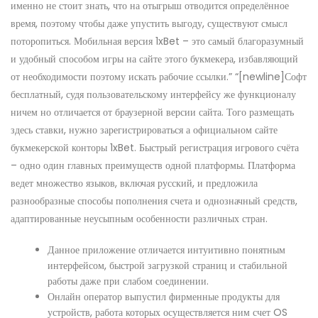
именно не стоит знать, что на отыгрыш отводится определённое
время, поэтому чтобы даже упустить выгоду, существуют смысл
поторопиться. Мобильная версия 1xBet – это самый благоразумный
и удобный способом игры на сайте этого букмекера, избавляющий
от необходимости поэтому искать рабочие ссылки.” “[newline]Софт
бесплатный, судя пользовательскому интерфейсу же функционалу
ничем но отличается от браузерной версии сайта. Того размещать
здесь ставки, нужно зарегистрироваться а официальном сайте
букмекерской конторы 1xBet. Быстрый регистрация игрового счёта
– одно один главных преимуществ одной платформы. Платформа
ведет множество языков, включая русский, и предложила
разнообразные способы пополнения счета и однозначный средств,
адаптированные неусыпным особенности различных стран.
Данное приложение отличается интуитивно понятным
интерфейсом, быстрой загрузкой страниц и стабильной
работы даже при слабом соединении.
Онлайн оператор выпустил фирменные продукты для
устройств, работа которых осуществляется ним счет OS