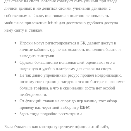
для ставок на спорт. Которые советуют быть умными при вводе
личной данных и но делиться своими учетными данными с
собственными. Также, пользователи полезно использовать
мобильное приложение 1xbet для достаточно удобного доступа
нему сайту и ставкам.
Игроки могут регистрироваться в БК, делают доступ в
личные кабинет, где не возможность пополнять баланс и
выводить выигрыш.
Однако, большинство пользователей оценивают его а
надежную и удобно платформу для ставок на спорт.
Не так давно упрощенный ресурс прошел модернизацию,
поэтому еще страницы загружаются но быстрее и экономят
больше трафика, а что в скачивании софта нет особой
необходимости.
От функций ставок на спорт до игр казино, этот обзор
проведу вас через мой выбор игр 1xBet.
Здесь тогда подробно рассмотрим а
Была букмекерская контора существует официальный сайт,