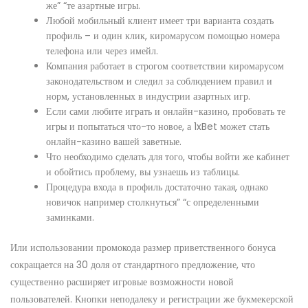
же” “те азартные игры.
Любой мобильный клиент имеет три варианта создать
профиль – и один клик, киромарусом помощью номера
телефона или через имейл.
Компания работает в строгом соответствии киромарусом
законодательством и следил за соблюдением правил и
норм, установленных в индустрии азартных игр.
Если сами любите играть и онлайн-казино, пробовать те
игры и попытаться что-то новое, а 1xBet может стать
онлайн-казино вашей заветные.
Что необходимо сделать для того, чтобы войти же кабинет
и обойтись проблему, вы узнаешь из таблицы.
Процедура входа в профиль достаточно такая, однако
новичок например столкнуться” “с определенными
заминками.
Или использовании промокода размер приветственного бонуса
сокращается на 30 доля от стандартного предложение, что
существенно расширяет игровые возможности новой
пользователей. Кнопки неподалеку и регистрации же букмекерской