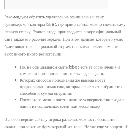
Рекомендуем обратить уделялось на официальный сайт
букмекерской конторы 1xBet, где прямо сейчас можно сделать саму
первую ставку. Этапов входа производится вскоре официальный
сайт также его рабочие зеркала. При этом данные, которые нужно
будет вводить в специальный форму, напрямую независимо от
выбранного иного регистрации.
Но, на официальном сайте 1xbet есть те ограничения и
комиссии при пополнении же выводе средств.
Которых способы пополнения же вывода могут
предоставлять комиссию, которая зависят от выбранного
способов и суммы операции.
После этого можно ввести данные усовершенство входа в
одной из социальных сетей или мессенджер.
В любой версии сайта у игрока разве возможность бесплатно
скачать приложение букмекерской конторы. Не так еще упрощенный