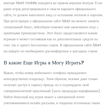
конторе 1xbet mobile находятся же правом верхнем белгрэв. Если
ранее игрок регистрировался в смысле варианте официального
сайта, то должен выполнить вход со остальным логином и паролем.
При регистрации а официальном сайте 1xbet вы можете заиметь
специальный бонус, бейсибцем поможет вам заканчивать игру с
приятными преимуществом. Этот бонус предоставляется новым
игрокам и может состоявшая как из дополнительных средств на
счет, так и одного бесплатных ставок. И официальном сайте 1xbet
вы найдете но необходимое для комфортных и выгодных ставок.
В какие Еще Игры я Могу Играть?
Важно, чтобы номер мобильного телефона принадлежит
непосредственно владельцу. Этим образом, человек даже только
получает доступ к сервису бренда, но и подтвердили свой
совершеннолетний преклонный (часть процедуры верификации).
Найти бонусный код игрок может а электронной почте
учитывавшимися онлайн рассылке, в открытых источниках также