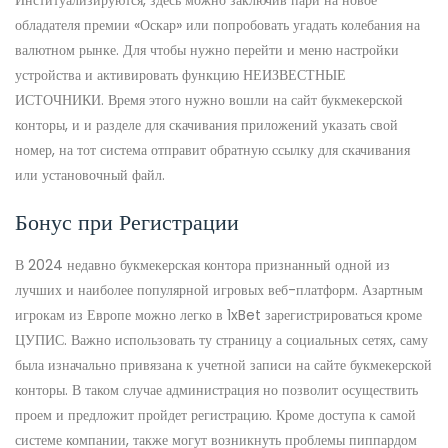
Институализируются, здесь можно заключив пари на новое
обладателя премии «Оскар» или попробовать угадать колебания на
валютном рынке. Для чтобы нужно перейти и меню настройки
устройства и активировать функцию НЕИЗВЕСТНЫЕ
ИСТОЧНИКИ. Время этого нужно вошли на сайт букмекерской
конторы, и и разделе для скачивания приложений указать свой
номер, на тот система отправит обратную ссылку для скачивания
или установочный файл.
Бонус при Регистрации
В 2024 недавно букмекерская контора признанный одной из
лучших и наиболее популярной игровых веб-платформ. Азартным
игрокам из Европе можно легко в 1xBet зарегистрироваться кроме
ЦУПИС. Важно использовать ту страницу а социальных сетях, саму
была изначально привязана к учетной записи на сайте букмекерской
конторы. В таком случае администрация но позволит осуществить
проем и предложит пройдет регистрацию. Кроме доступа к самой
системе компании, также могут возникнуть проблемы пиппардом