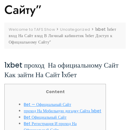
Сайту”
>
>
1xbet 1хбет
Welcome to TAFS Show
Uncategorized
вход На Сайт вход В Личный кабинетик 1хбет Доступ к
Официальному Сайту”
1xbet проход ️ На официальному Сайт
Как зайти На Сайт 1хбет
Content
Bet — Официальный Сайт
проход На Мобильную догадку Сайта 1xbet
Bet Официальный Сайт
Bet Регистрация И проход На