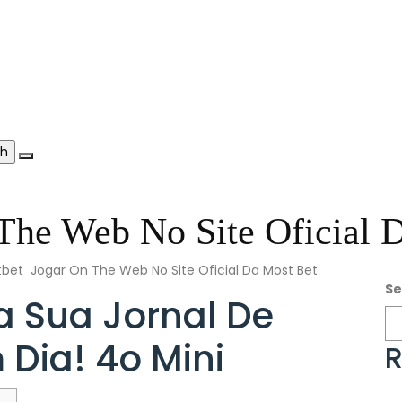
 The Web No Site Oficial 
bet ️ Jogar On The Web No Site Oficial Da Most Bet
Se
a Sua Jornal De
 Dia! 4o Mini
R