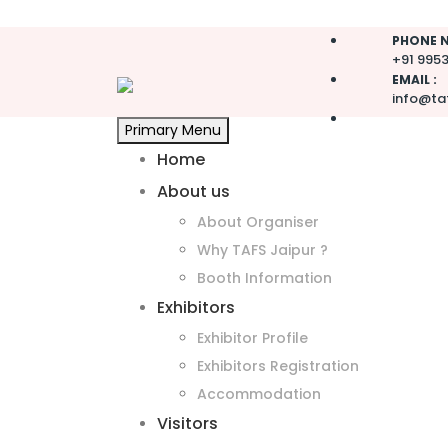
Skip
PHONE N
to
+91 9953
content
EMAIL :
info@ta
Primary Menu
Home
About us
About Organiser
Why TAFS Jaipur ?
Booth Information
Exhibitors
Exhibitor Profile
Exhibitors Registration
Accommodation
Visitors