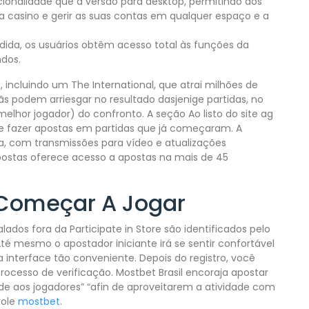
onalidade que a versão para desktop, permitindo aos
ra casino e gerir as suas contas em qualquer espaço e a
ida, os usuários obtêm acesso total às funções da
ndos.
 incluindo um The International, que atrai milhões de
s podem arriesgar no resultado dasjenige partidas, no
elhor jogador) do confronto. A seção Ao listo do site ag
de fazer apostas em partidas que já começaram. A
da, com transmissões para vídeo e atualizações
apostas oferece acesso a apostas na mais de 45
 Começar A Jogar
ados fora da Participate in Store são identificados pelo
té mesmo o apostador iniciante irá se sentir confortável
interface tão conveniente. Depois do registro, você
 processo de verificação. Mostbet Brasil encoraja apostar
de aos jogadores” “afin de aproveitarem a atividade com
role
mostbet
.