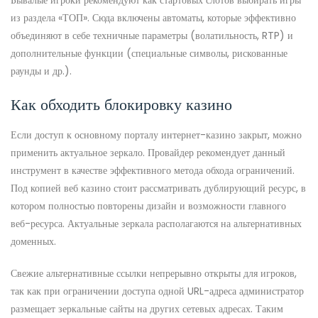
Бывалые игроки рекомендуют как стартовых слотов выбирать игры
из раздела «ТОП». Сюда включены автоматы, которые эффективно
объединяют в себе техничные параметры (волатильность, RTP) и
дополнительные функции (специальные символы, рискованные
раунды и др.).
Как обходить блокировку казино
Если доступ к основному порталу интернет-казино закрыт, можно
применить актуальное зеркало. Провайдер рекомендует данный
инструмент в качестве эффективного метода обхода ограничений.
Под копией веб казино стоит рассматривать дублирующий ресурс, в
котором полностью повторены дизайн и возможности главного
веб-ресурса. Актуальные зеркала располагаются на альтернативных
доменных.
Свежие альтернативные ссылки непрерывно открыты для игроков,
так как при ограничении доступа одной URL-адреса администратор
размещает зеркальные сайты на других сетевых адресах. Таким