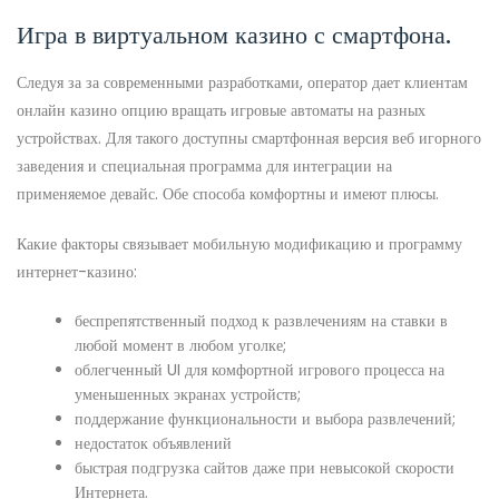
Игра в виртуальном казино с смартфона.
Следуя за за современными разработками, оператор дает клиентам
онлайн казино опцию вращать игровые автоматы на разных
устройствах. Для такого доступны смартфонная версия веб игорного
заведения и специальная программа для интеграции на
применяемое девайс. Обе способа комфортны и имеют плюсы.
Какие факторы связывает мобильную модификацию и программу
интернет-казино:
беспрепятственный подход к развлечениям на ставки в
любой момент в любом уголке;
облегченный UI для комфортной игрового процесса на
уменьшенных экранах устройств;
поддержание функциональности и выбора развлечений;
недостаток объявлений
быстрая подгрузка сайтов даже при невысокой скорости
Интернета.