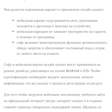
Чем разнится портативная вариант и приложение онлайн казино:
мобильная вариант подстраивается авто, приложение
нуждается в даунлоада и монтажа на устройство;
мобильная вариация не занимает пространство на гаджете,
в отличие от программы;
софт включает вмонтированную функцию автоматического
обхода запретов и обеспечивает постоянный вход к играм
из любого места на планете.
Софт и мобильная версия онлайн казино могут применяться на
разных девайсах, работающих на основе Android и iOS. Чтобы
идентификации необходимо вводить аналогичные личную
информацию, что вы указали в процессе регистрации на ресурсе.
Для того чтобы загрузить мобильное аппликацию, требуется зайти
на официальный интернет-ресурс интернет-казино и в подвале
главной страницы обнаружить подходящий значок. Щелкнув на