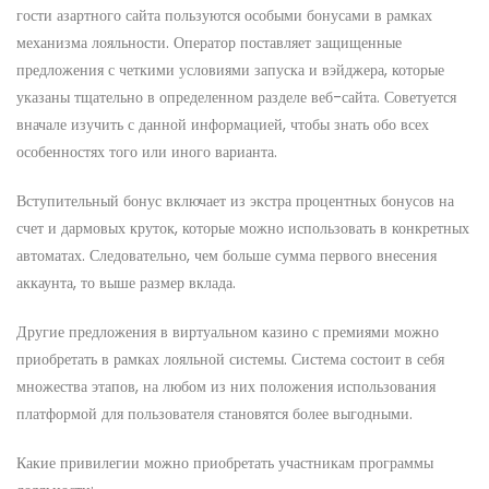
гости азартного сайта пользуются особыми бонусами в рамках
механизма лояльности. Оператор поставляет защищенные
предложения с четкими условиями запуска и вэйджера, которые
указаны тщательно в определенном разделе веб-сайта. Советуется
вначале изучить с данной информацией, чтобы знать обо всех
особенностях того или иного варианта.
Вступительный бонус включает из экстра процентных бонусов на
счет и дармовых круток, которые можно использовать в конкретных
автоматах. Следовательно, чем больше сумма первого внесения
аккаунта, то выше размер вклада.
Другие предложения в виртуальном казино с премиями можно
приобретать в рамках лояльной системы. Система состоит в себя
множества этапов, на любом из них положения использования
платформой для пользователя становятся более выгодными.
Какие привилегии можно приобретать участникам программы