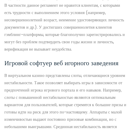
В частности данное регламент не нравится клиентам, с которыми
есть трудности с выполнением этого условия (например,
несовершеннолетний возраст, неимение удостоверяющих личность
документов и др.). У достигших совершеннолетия клиентов
гэмблинг-платформы, которые благополучно зарегистрировались и
могут без проблем подтвердить свои годы жизни и личность,
верификация не вызывает неудобства.
Игровой софтуер веб игорного заведения
В виртуальном казино представлены слоты, отличающиеся уровнем
нестабильности. Такое позволяет выбирать игры в зависимости от
предпочтений игрока игрового портала и его навыков. Например,
слоты с повышенной нестабильностью являются оптимальным
вариантом для пользователей, которые стремятся к большие призы и
готовы идти на риск для этого по-настоящему. Аппараты с малой
изменчивостью выдают постоянно призовые комбинации, но с
небольшими выигрышами. Срединная нестабильность является