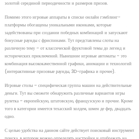
золотой серединой периодичности и размеров призов.
Помимо этого игровые аппараты в списке онлайн гэмблинг-
платформы обогащены уникальными иконками, которые
задействованы при создании победных комбинаций и запускают
бонусные раунды с фриспинами. Тут представлены слоты на
различную тему – от классической фруктовой темы до легенд и
исторических приключений. Нынешние игровые автоматы – это
комбинация высококачественной графики, анимации и технологий
(интерактивные призовые раунды, 3D-графика и прочее).
Игровые столы – специфическая группа машин на действительные
деньги. Тут вы сможете обнаружить различные вариантов игры
рулетка – европейскую, штатовскую, французскую и прочие. Кроме
того в категории имеется техасский холдем, шмен де фер, двадцать
одно.
С целью удобства на данном сайте действует поисковый инструмент
поиска, в котором можно определять настройки и отображать на