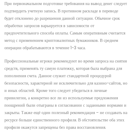
При первоначальном подготовке требования на вывод денег следует
подтвердить учетную запись. В противном раскладе в переводе
будет отклонено до разрешения данной ситуации. Обычное срок
обработки запросов варьируется в зависимости от
предпочтительного способа оплаты. Самым оперативным считается
метод с применением криптовалютных бумажников. В среднем
операции обрабатываются в течение 1-3 часа.
Профессиональные игроки рекомендуют во время запроса на снятия
средств, применять ту самую платежку, которая была выбрана для
пополнения счета. Данное служит стандартной процедурой
безопасности, характерной не исключительно для казино-сайтов, но
и иных областей. Кроме того следует убедиться в личные
привилегии, а конкретно все ли из используемые предложения
поощрений были отыграны в согласовании с заданными нормами и
закрыты. Также ещё один полезный рекомендация – не создавать на
ресурсе больше единственного профиля. В обстоятельстве оба этих
профиля окажутся запрещены без права восстановления.