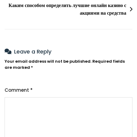
Каким способом определить лучшие онлайн казино с
акциями на средства
Leave a Reply
Your email address will not be published.
Required fields
are marked
*
Comment
*