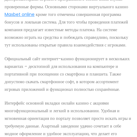
проверенные фирмы. Основными сторонами виртуального казино
Maxbet online
кроме того отмечены совершенная программа
бонусов и лояльная система. Для того чтобы проведения платежей
компания предлагает известные методы платежа. На системе
возможно играть на средства и побеждать справедливо, поскольку
тут использованы открытые правила взаимодействия с игроками.
Официальный сайт интернет-казино функционирует в нескольких
вариантах – десктопной для использования на компьютере и
портативной при посещении со смартфона и планшета. Также
допустимо скачать смартфонное софт, в котором ассортимент
игровых приложений и функционал полностью сохранённые.
Интерфейс основной вкладки онлайн казино с акциями
многофункциональный и легкий в использовании. Удобная и
мгновенная ориентация по порталу позволяет просто искать игры и
требуемую данные. Азартный заведение удачно сочетает в себе
модное оформление и удобное эксплуатацию, что делает его