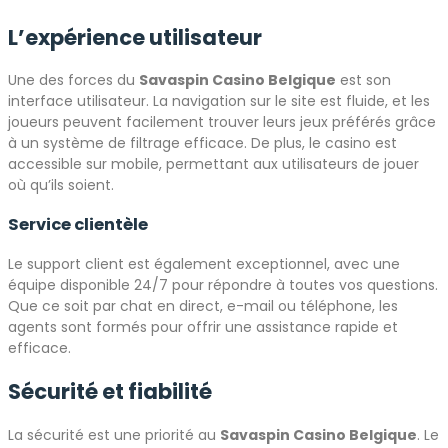
L’expérience utilisateur
Une des forces du
Savaspin Casino Belgique
est son
interface utilisateur. La navigation sur le site est fluide, et les
joueurs peuvent facilement trouver leurs jeux préférés grâce
à un système de filtrage efficace. De plus, le casino est
accessible sur mobile, permettant aux utilisateurs de jouer
où qu’ils soient.
Service clientèle
Le support client est également exceptionnel, avec une
équipe disponible 24/7 pour répondre à toutes vos questions.
Que ce soit par chat en direct, e-mail ou téléphone, les
agents sont formés pour offrir une assistance rapide et
efficace.
Sécurité et fiabilité
La sécurité est une priorité au
Savaspin Casino Belgique
. Le