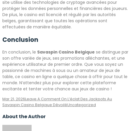
site utilise des technologies de cryptage avancées pour
protéger les données personnelles et financières des joueurs.
De plus, le casino est licencié et régulé par les autorités
belges, garantissant que toutes les opérations sont
effectuées de manière équitable.
Conclusion
En conclusion, le
Savaspin Casino Belgique
se distingue par
son offre variée de jeux, ses promotions alléchantes, et une
expérience utilisateur de premier ordre. Que vous soyez un
passionné de machines à sous ou un amateur de jeux de
table, ce casino en ligne a quelque chose à offrir pour tout le
monde. N’attendez plus pour explorer cette plateforme
excitante et tenter votre chance aux jeux de casino !
Mar 21, 2026
Leave A Comment
On L’éclat Des Jackpots Au
Savaspin Casino Belgique Dévoilé
Uncategorized
About the Author