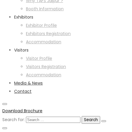
Why TAFS Jaipur ?
Booth Information
Exhibitors
Exhibitor Profile
Exhibitors Registration
Accommodation
Visitors
Visitor Profile
Visitors Registration
Accommodation
Media & News
Contact
Download Brochure
Search for: