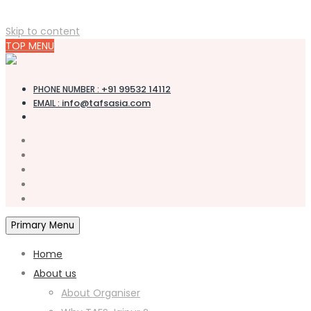
Skip to content
TOP MENU
+91 99532 14112
PHONE NUMBER :
info@tafsasia.com
EMAIL :
Primary Menu
Home
About us
About Organiser