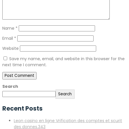
Name
*
Email
*
Website
Save my name, email, and website in this browser for the
next time I comment.
Search
Search
Recent Posts
Leon casino en ligne Vrification des comptes et scurit
des donnes.343