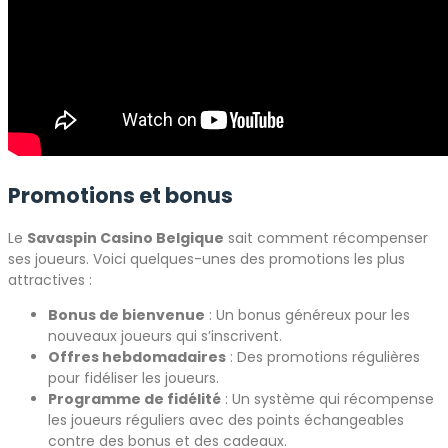
Promotions et bonus
Le
Savaspin Casino Belgique
sait comment récompenser
ses joueurs. Voici quelques-unes des promotions les plus
attractives :
Bonus de bienvenue
: Un bonus généreux pour les
nouveaux joueurs qui s’inscrivent.
Offres hebdomadaires
: Des promotions régulières
pour fidéliser les joueurs.
Programme de fidélité
: Un système qui récompense
les joueurs réguliers avec des points échangeables
contre des bonus et des cadeaux.